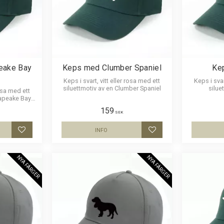
eake Bay
Keps med Clumber Spaniel
Ke
Keps i svart, vitt eller rosa med ett
Keps i svar
siluettmotiv av en Clumber Spaniel
silue
rosa med ett
sapeake Bay
159
SEK
INFO
Lägg till i favoriter
Lägg till i favoriter
NYA FÄRGER
NYA FÄRGER