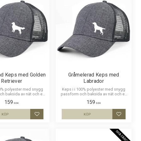
ad Keps med Golden
Gråmelerad Keps med
Retriever
Labrador
00% polyester med snygg
Keps i i 100% polyester med snygg
h baksida av nät och en
passform och baksida av nät och en
d av en Golden Retriever.
siluettbild av en Labrador. Luftig och
159
159
ig och skön keps.
skön keps.
SEK
SEK
KÖP
KÖP
Lägg till i favoriter
Lägg till i
NYA FÄRGER