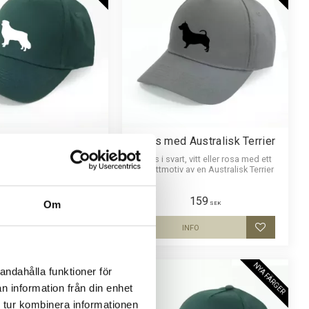
 med Australian
Keps med Australisk Terrier
Shepherd
Keps i svart, vitt eller rosa med ett
siluettmotiv av en Australisk Terrier
t, vitt eller rosa med ett
 av en Australian Shepherd
159
159
Om
SEK
SEK
INFO
INFO
Lägg till i favoriter
Lägg till i
NYA FÄRGER
NYA FÄRGER
andahålla funktioner för
n information från din enhet
 tur kombinera informationen