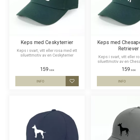
Keps med Ceskyterrier
Keps med Chesap
Retriever
Keps i svart, vitt eller rosa med ett
siluettmotiv av en Ceskyterrier
Keps i svart, vitt eller 
siluettmotiv av en Che
Retriever
159
159
SEK
SEK
INFO
INFO
Lägg till i favoriter