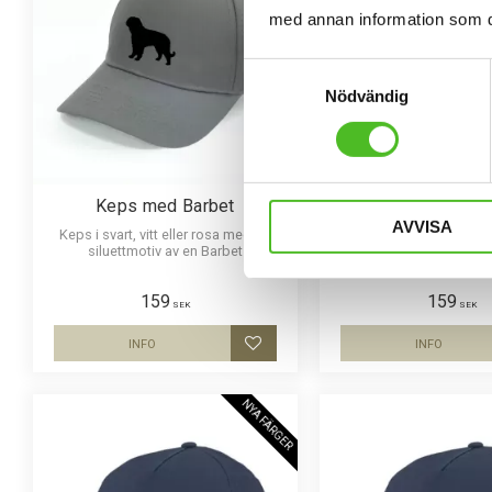
med annan information som du 
Samtyckesval
Nödvändig
Keps med Barbet
Keps med Bas
AVVISA
Keps i svart, vitt eller rosa med ett
Keps i svart, vitt eller 
siluettmotiv av en Barbet
siluettmotiv av en 
159
159
SEK
SEK
INFO
INFO
Lägg till i favoriter
NYA FÄRGER