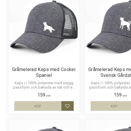
Gråmelerad Keps med Cocker
Gråmelerad Keps m
Spaniel
Svensk Gårds
Keps i i 100% polyester med snygg
Keps i i 100% polyeste
passform och baksida av nät och en
passform och baksida a
siluettbild av en Cocker Spaniel. Luftig
siluettbild av en Dan
159
159
och skön keps.
Gårdshund. Luftig och 
SEK
SEK
KÖP
KÖP
Lägg till i favoriter