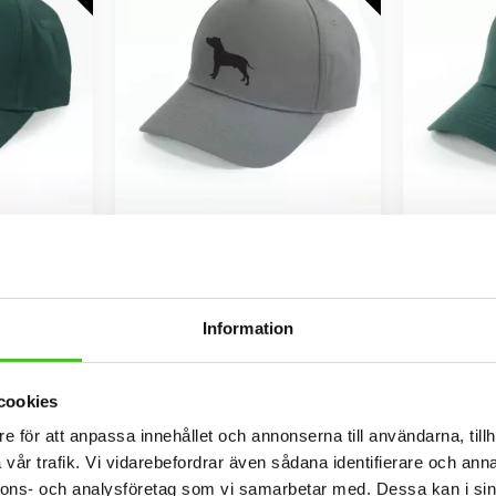
sk Cocker
Keps med Amstaff
Keps
Keps i svart, vitt eller rosa med ett
siluettmotiv av en Amstaff
rosa med ett
Keps i svar
kansk Cocker
siluettmotiv
159
Information
SEK
INFO
Lägg till i favoriter
Lägg till i favoriter
cookies
NYA FÄRGER
NYA FÄRGER
e för att anpassa innehållet och annonserna till användarna, tillh
vår trafik. Vi vidarebefordrar även sådana identifierare och anna
nnons- och analysföretag som vi samarbetar med. Dessa kan i sin