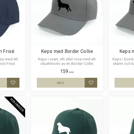
 Frisé
Keps med Border Collie
Keps m
rosa med ett
Keps i svart, vitt eller rosa med ett
Keps i bors
hon Frisé
siluettmotiv av en Border Collie
skärm och 
ett siluett
159
SEK
INFO
Lägg till i favoriter
Lägg till i favoriter
NYA FÄRGER