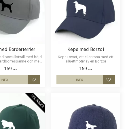
ed Borderterrier
Keps med Borzoi
tad bomullstwill med böjd
Keps i svart, vitt eller rosa med ett
kardborrespänne och med
siluettmotiv av en Borzoi
motiv av en Borderterrier.
159
159
SEK
SEK
INFO
INFO
Lägg till i favoriter
Lägg till i
NYA FÄRGER