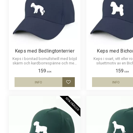
Keps med Bedlingtonterrier
Keps med Bichon
Keps i borstad bomullstwill med böjd
Keps i svart, vitt eller 
skärm och kardborrespänne och med
siluettmotiv av en Bic
ett siluettmotiv av en Bedlingtonterrier.
159
159
SEK
SEK
INFO
INFO
Lägg till i favoriter
NYA FÄRGER