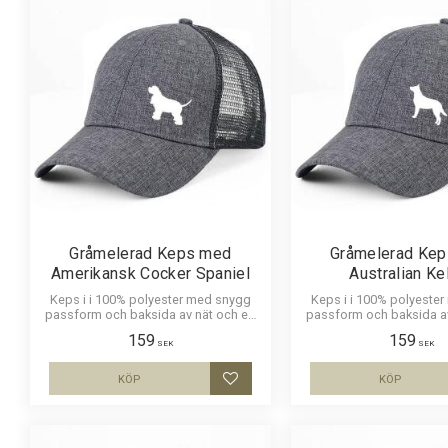
Gråmelerad Keps med
Gråmelerad Ke
Amerikansk Cocker Spaniel
Australian Ke
Keps i i 100% polyester med snygg
Keps i i 100% polyeste
passform och baksida av nät och en
passform och baksida a
siluettbild av en Amerikansk Cocker
siluettbild av en Austra
159
159
Spaniel. Luftig och skön keps.
Luftig och skön 
SEK
SEK
KÖP
KÖP
Lägg till i favoriter