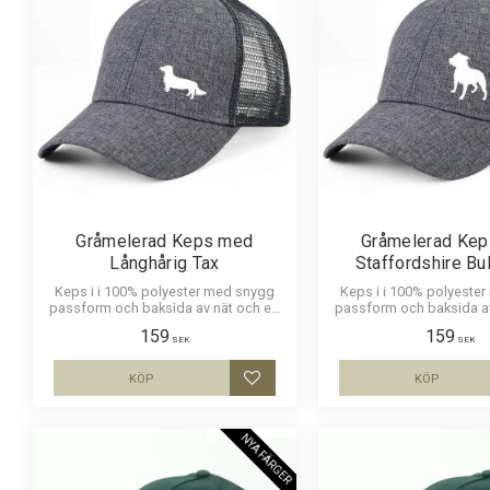
Gråmelerad Keps med
Gråmelerad Ke
Långhårig Tax
Staffordshire Bul
Keps i i 100% polyester med snygg
Keps i i 100% polyeste
passform och baksida av nät och en
passform och baksida a
siluettbild av en Långhårig Tax. Luftig
siluettbild av en Staf
159
159
och skön keps.
Bullterrier. Luftig och
SEK
SEK
KÖP
KÖP
Lägg till i favoriter
NYA FÄRGER