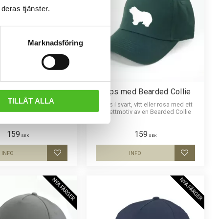
deras tjänster.
Marknadsföring
s med Beagle
Keps med Bearded Collie
TILLÅT ALLA
t, vitt eller rosa med ett
Keps i svart, vitt eller rosa med ett
tmotiv av en Beagle
siluettmotiv av en Bearded Collie
159
159
SEK
SEK
INFO
INFO
Lägg till i favoriter
Lägg till i
NYA FÄRGER
NYA FÄRGER