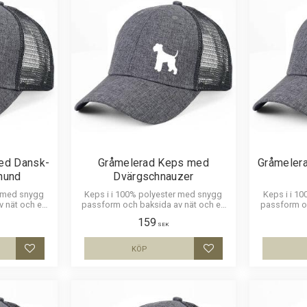
ed Dansk-
Gråmelerad Keps med
Gråmeler
hund
Dvärgschnauzer
r med snygg
Keps i i 100% polyester med snygg
Keps i i 1
v nät och en
passform och baksida av nät och en
passform oc
sk-Svensk
siluettbild av en Dvärgschnauzer.
siluettbil
159
skön keps.
Luftig och skön keps.
Luft
SEK
KÖP
Lägg till i favoriter
Lägg till i favoriter