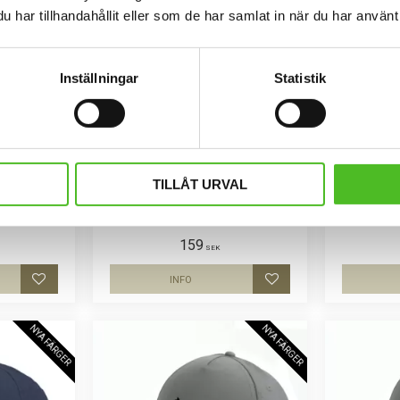
har tillhandahållit eller som de har samlat in när du har använt 
Inställningar
Statistik
enji
Keps med Basset Fauve de
Kep
TILLÅT URVAL
Bretagne
rosa med ett
Keps i svar
Basenji
siluet
Keps i svart, vitt eller rosa med ett
siluettmotiv av en Basset Fauve de
Bretagne
159
SEK
INFO
Lägg till i favoriter
Lägg till i favoriter
NYA FÄRGER
NYA FÄRGER