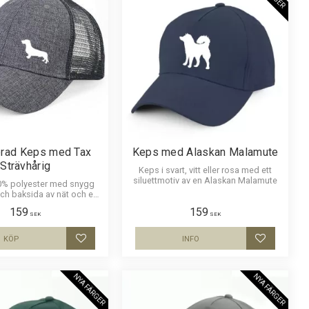
rad Keps med Tax
Keps med Alaskan Malamute
Strävhårig
Keps i svart, vitt eller rosa med ett
siluettmotiv av en Alaskan Malamute
00% polyester med snygg
h baksida av nät och en
v en Tax Strävhårig. Luftig
159
159
ch skön keps.
SEK
SEK
KÖP
INFO
Lägg till i favoriter
Lägg till i
NYA FÄRGER
NYA FÄRGER