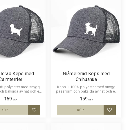
lerad Keps med
Gråmelerad Keps med
Cairnterrier
Chihuahua
00% polyester med snygg
Keps i i 100% polyester med snygg
h baksida av nät och en
passform och baksida av nät och en
v en Cairnterrier. Luftig och
siluettbild av en Chihuahua. Luftig och
159
159
skön keps.
skön keps.
SEK
SEK
KÖP
KÖP
Lägg till i favoriter
Lägg till i