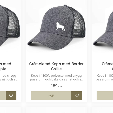
ps med
Gråmelerad Keps med Border
Gråme
lpie
Collie
r med snygg
Keps i i 100% polyester med snygg
Keps i i 1
v nät och en
passform och baksida av nät och en
passform oc
lian Kelpie.
siluettbild av en Border Collie. Luftig
siluettbild a
159
keps.
och skön keps.
SEK
KÖP
Lägg till i favoriter
Lägg till i favoriter