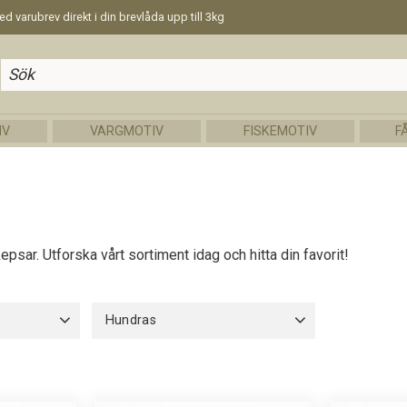
d varubrev direkt i din brevlåda upp till 3kg
IV
VARGMOTIV
FISKEMOTIV
F
psar. Utforska vårt sortiment idag och hitta din favorit!
Hundras
Afghanhund
3
Airdaleterrier
4
Akita
4
Alaskan Malamute
5
Visa fler