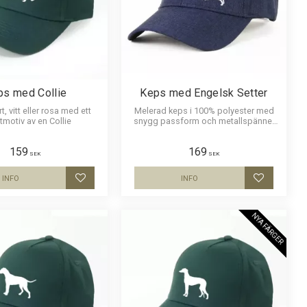
ps med Collie
Keps med Engelsk Setter
t, vitt eller rosa med ett
Melerad keps i 100% polyester med
ttmotiv av en Collie
snygg passform och metallspänne.
Siluettmotiv av en Engelsk Setter
159
169
SEK
SEK
INFO
INFO
Lägg till i favoriter
Lägg till i
NYA FÄRGER