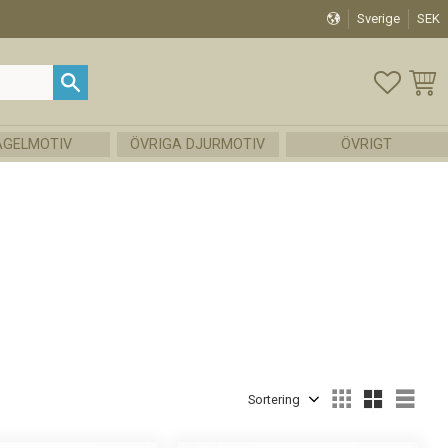
Sverige
SEK
FAVOR
KUND
ÅGELMOTIV
ÖVRIGA DJURMOTIV
ÖVRIGT
Välj sortering
Välj