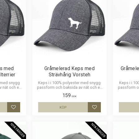
ps med
Gråmelerad Keps med
Gråmele
lterrier
Strävhårig Vorsteh
r med snygg
Keps i i 100% polyester med snygg
Keps i i 1
v nät och en
passform och baksida av nät och en
passform oc
fordshire
siluettbild av en Strävhårig Vorsteh.
siluettbild a
159
 skön keps.
Luftig och skön keps.
o
SEK
KÖP
Lägg till i favoriter
Lägg till i favoriter
NYA FÄRGER
NYA FÄRGER