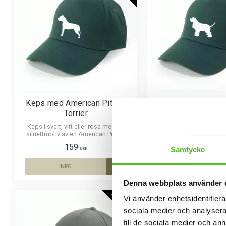
Keps med American Pitbull
Keps med Amerikan
Terrier
Spaniel
Keps i svart, vitt eller rosa med ett
Keps i svart, vitt eller 
siluettmotiv av en American Pitbull
siluettmotiv av en Ameri
Terrier
Spaniel
159
159
Samtycke
SEK
SEK
INFO
INFO
Lägg till i favoriter
Denna webbplats använder 
NYA FÄRGER
Vi använder enhetsidentifierar
sociala medier och analysera 
till de sociala medier och a