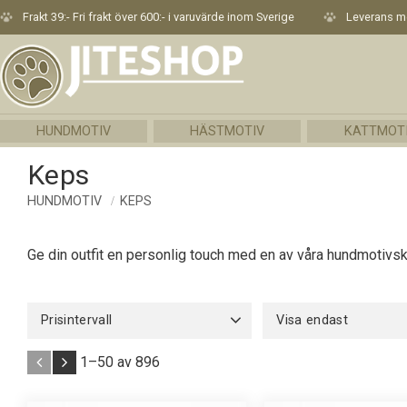
Frakt 39:- Fri frakt över 600:- i varuvärde inom Sverige
Leverans me
HUNDMOTIV
HÄSTMOTIV
KATTMOT
Keps
HUNDMOTIV
KEPS
Ge din outfit en personlig touch med en av våra hundmotivske
Prisintervall
Visa endast
98
169
Finns i lager
896
1–
50
av
896