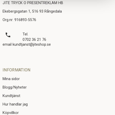
JITE TRYCK O PRESENTREKLAM HB
Ekebergsgatan 1, 516 93 Rångedala
Org.nr: 916893-5576
local_phone
Tel.
0702 36 21 76
email kundtjanst@jiteshop.se
INFORMATION
Mina sidor
Blogg/Nyheter
Kundtjänst
Hur handlar jag
Köpvillkor