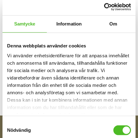
Samtycke
Information
Om
Bekräftelse (mottagningsbevis) skickas via e-post till den
adress du anger.
Genom att klicka på knappen nedan bekräftar du uttryckligen
Denna webbplats använder cookies
att du frånträder avtalet.
Vi använder enhetsidentifierare för att anpassa innehållet
och annonserna till användarna, tillhandahålla funktioner
ÅNGRA KÖPET
för sociala medier och analysera vår trafik. Vi
vidarebefordrar även sådana identifierare och annan
Dina personuppgifter behandlas i enlighet med vår
integritetspolicy
.
information från din enhet till de sociala medier och
annons- och analysföretag som vi samarbetar med.
Dessa kan i sin tur kombinera informationen med annan
information som du har tillhandahållit eller som de har
samlat in när du har använt deras tjänster.
Samtyckesval
Nödvändig
FÅ TIPS OM NYHETER!