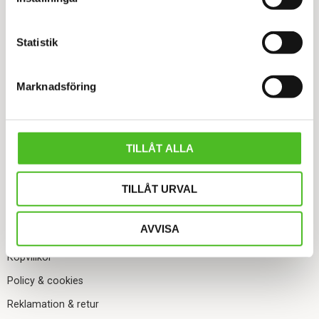
local_phone
Tel.
Statistik
0702 36 21 76
email kundtjanst@jiteshop.se
Marknadsföring
INFORMATION
TILLÅT ALLA
Mina sidor
Blogg/Nyheter
TILLÅT URVAL
Kundtjänst
AVVISA
Hur handlar jag
Köpvillkor
Policy & cookies
Reklamation & retur