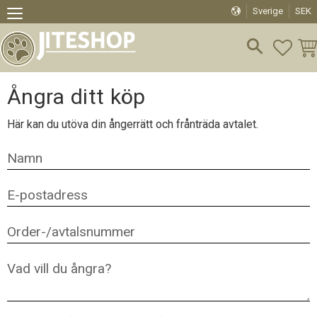
Sverige
SEK
Meny
FAVO
KU
Ångra ditt köp
Här kan du utöva din ångerrätt och frånträda avtalet.