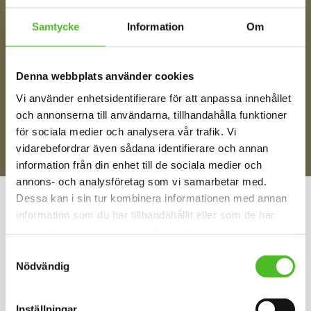
Ditt Namn
Samtycke
Information
Om
Denna webbplats använder cookies
Jag samtycker till att motta digital kommunikation i
enlighet med i integritetspolicyn
Policy o cookies
Vi använder enhetsidentifierare för att anpassa innehållet
och annonserna till användarna, tillhandahålla funktioner
SKICKA
för sociala medier och analysera vår trafik. Vi
vidarebefordrar även sådana identifierare och annan
information från din enhet till de sociala medier och
annons- och analysföretag som vi samarbetar med.
ÅNGRA DITT KÖP
Dessa kan i sin tur kombinera informationen med annan
information som du har tillhandahållit eller som de har
samlat in när du har använt deras tjänster.
KONTAKTA OSS
Samtyckesval
JITE TRYCK O PRESENTREKLAM HB
Nödvändig
Ekebergsgatan 1, 516 93 Rångedala
Inställningar
Org.nr: 916893-5576