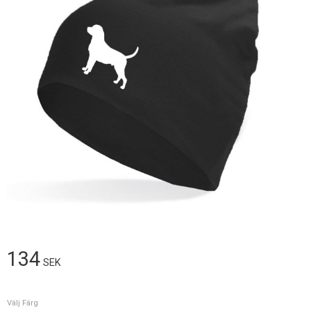
134
SEK
Välj Färg