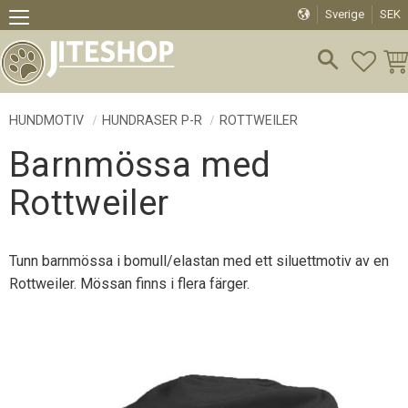
Sverige
SEK
Meny
FAVO
KU
HUNDMOTIV
HUNDRASER P-R
ROTTWEILER
Barnmössa med
Rottweiler
Tunn barnmössa i bomull/elastan med ett siluettmotiv av en
Rottweiler. Mössan finns i flera färger.