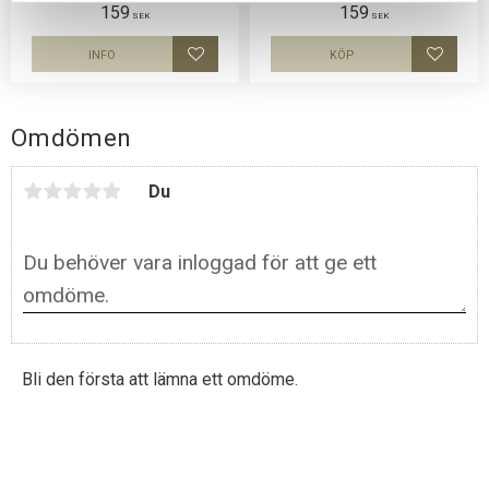
nät och en siluettbild av en
159
159
Rottweiler. Luftig och skön keps.
SEK
SEK
INFO
KÖP
Lägg till i favoriter
Lägg til
Omdömen
Du
Bli den första att lämna ett omdöme.