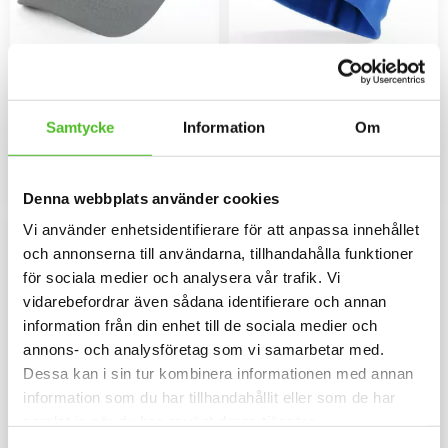
Keps med en Rottweiler
Mössa med Rottweiler
Keps i borstad bomullstwill med
Mössa i bomullspandex med ett
böjd skärm och
siluettmotiv av en Rottweiler.
Samtycke
Information
Om
kardborrespänne och med ett
Mössan finns i flera färger.
159
159
siluettmotiv av en Rottweiler.
SEK
SEK
INFO
INFO
Lägg till i favoriter
Lägg til
Denna webbplats använder cookies
Vi använder enhetsidentifierare för att anpassa innehållet
och annonserna till användarna, tillhandahålla funktioner
för sociala medier och analysera vår trafik. Vi
vidarebefordrar även sådana identifierare och annan
information från din enhet till de sociala medier och
annons- och analysföretag som vi samarbetar med.
Dessa kan i sin tur kombinera informationen med annan
information som du har tillhandahållit eller som de har
samlat in när du har använt deras tjänster.
Pannband med Rottweiler
Keps med Rottweiler