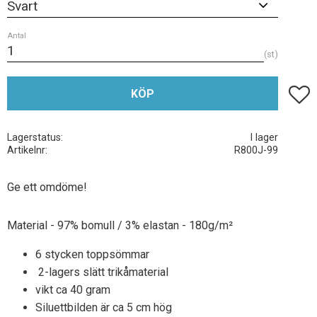
Antal
st
Lägg t
KÖP
Lagerstatus
I lager
Artikelnr
R800J-99
Ge ett omdöme!
Material - 97% bomull / 3% elastan - 180g/m²
6 stycken toppsömmar
2-lagers slätt trikåmaterial
vikt ca 40 gram
Siluettbilden är ca 5 cm hög