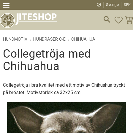
Sverige
SEK
Meny
FAVO
KU
HUNDMOTIV
HUNDRASER C-E
CHIHUAHUA
Collegetröja med
Chihuahua
Collegetröja i bra kvalitet med ett motiv av Chihuahua tryckt
på bröstet. Motivstorlek ca 32x25 cm.