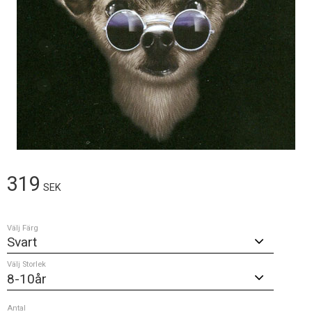
319
SEK
Välj Färg
Välj Storlek
Antal