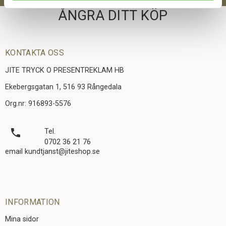
ÅNGRA DITT KÖP
KONTAKTA OSS
JITE TRYCK O PRESENTREKLAM HB
Ekebergsgatan 1, 516 93 Rångedala
Org.nr: 916893-5576
local_phone
Tel.
0702 36 21 76
email kundtjanst@jiteshop.se
INFORMATION
Mina sidor