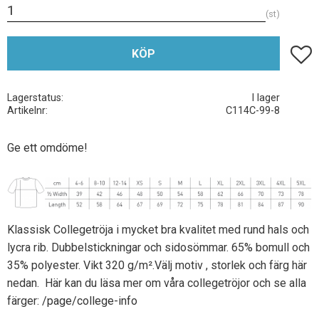
st
Lägg t
KÖP
Lagerstatus
I lager
Artikelnr
C114C-99-8
Ge ett omdöme!
Klassisk Collegetröja i mycket bra kvalitet med rund hals och
lycra rib. Dubbelstickningar och sidosömmar. 65% bomull och
35% polyester. Vikt 320 g/m².Välj motiv , storlek och färg här
nedan. Här kan du läsa mer om våra collegetröjor och se alla
färger:
/page/college-info