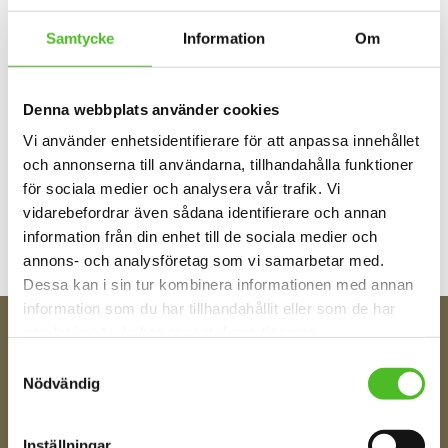
Samtycke
Information
Om
Denna webbplats använder cookies
Vi använder enhetsidentifierare för att anpassa innehållet
och annonserna till användarna, tillhandahålla funktioner
Bli den första att lämna ett omdöme.
för sociala medier och analysera vår trafik. Vi
vidarebefordrar även sådana identifierare och annan
information från din enhet till de sociala medier och
annons- och analysföretag som vi samarbetar med.
Dessa kan i sin tur kombinera informationen med annan
information som du har tillhandahållit eller som de har
samlat in när du har använt deras tjänster.
FÅ TIPS OM NYHETER!
Samtyckesval
Din e-post
Nödvändig
Inställningar