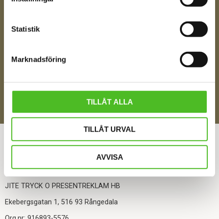
Ditt Namn
Statistik
Jag samtycker till att motta digital kommunikation i
Marknadsföring
enlighet med i integritetspolicyn
Policy o cookies
SKICKA
TILLÅT ALLA
TILLÅT URVAL
ÅNGRA DITT KÖP
AVVISA
KONTAKTA OSS
JITE TRYCK O PRESENTREKLAM HB
Ekebergsgatan 1, 516 93 Rångedala
Org.nr: 916893-5576