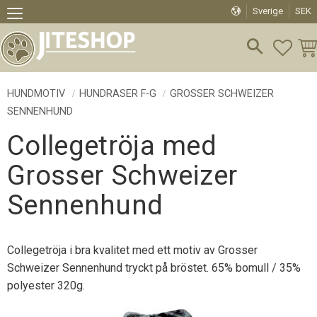
Sverige
SEK
Meny
FAVO
KU
HUNDMOTIV
HUNDRASER F-G
GROSSER SCHWEIZER
SENNENHUND
Collegetröja med
Grosser Schweizer
Sennenhund
Collegetröja i bra kvalitet med ett motiv av Grosser
Schweizer Sennenhund tryckt på bröstet. 65% bomull / 35%
polyester 320g.