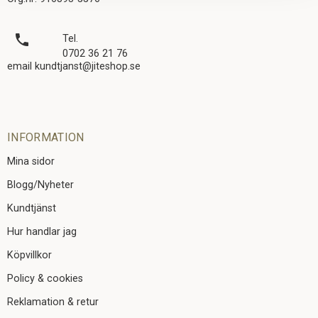
local_phone
Tel.
0702 36 21 76
email kundtjanst@jiteshop.se
INFORMATION
Mina sidor
Blogg/Nyheter
Kundtjänst
Hur handlar jag
Köpvillkor
Policy & cookies
Reklamation & retur