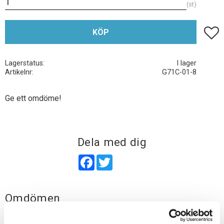
st
Lägg t
KÖP
Lagerstatus
I lager
Artikelnr
G71C-01-8
Ge ett omdöme!
Dela med dig
Facebook
Twitter
Omdömen
Du