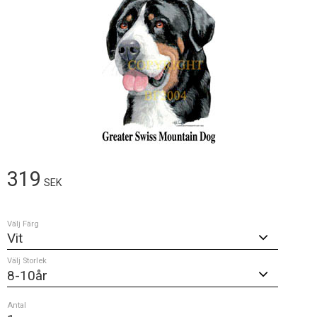
319
SEK
Välj Färg
Välj Storlek
Antal