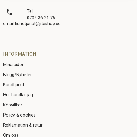
local_phone
Tel.
0702 36 21 76
email kundtjanst@jiteshop.se
INFORMATION
Mina sidor
Blogg/Nyheter
Kundtjänst
Hur handlar jag
Köpvillkor
Policy & cookies
Reklamation & retur
Om oss