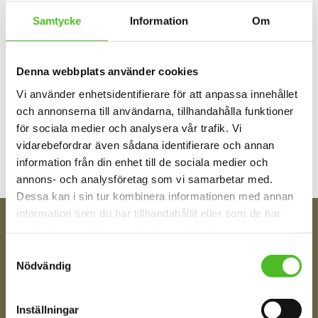
Samtycke
Information
Om
Denna webbplats använder cookies
Vi använder enhetsidentifierare för att anpassa innehållet
Bli den första att lämna ett omdöme.
och annonserna till användarna, tillhandahålla funktioner
för sociala medier och analysera vår trafik. Vi
vidarebefordrar även sådana identifierare och annan
information från din enhet till de sociala medier och
annons- och analysföretag som vi samarbetar med.
Dessa kan i sin tur kombinera informationen med annan
information som du har tillhandahållit eller som de har
samlat in när du har använt deras tjänster.
FÅ TIPS OM NYHETER!
Samtyckesval
Din e-post
Nödvändig
Inställningar