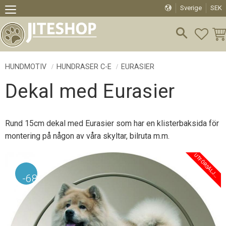
Sverige
SEK
Meny
FAVO
KU
HUNDMOTIV
HUNDRASER C-E
EURASIER
Dekal med Eurasier
Rund 15cm dekal med Eurasier som har en klisterbaksida för
montering på någon av våra skyltar, bilruta m.m.
N
G
68
%