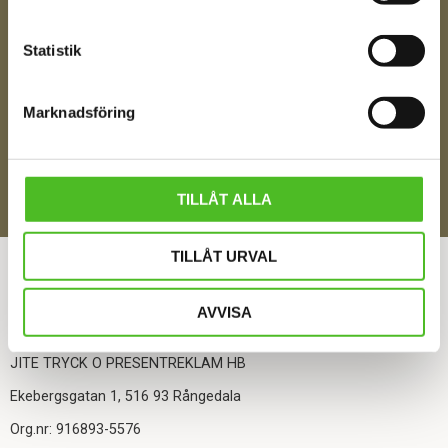
Ditt Namn
Statistik
Jag samtycker till att motta digital kommunikation i
Marknadsföring
enlighet med i integritetspolicyn
Policy o cookies
SKICKA
TILLÅT ALLA
ÅNGRA DITT KÖP
TILLÅT URVAL
AVVISA
KONTAKTA OSS
JITE TRYCK O PRESENTREKLAM HB
Ekebergsgatan 1, 516 93 Rångedala
Org.nr: 916893-5576