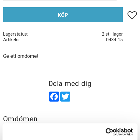
Lägg t
KÖP
Lagerstatus
2 st i lager
Artikelnr
D434-15
Ge ett omdöme!
Dela med dig
Facebook
Twitter
Omdömen
Du