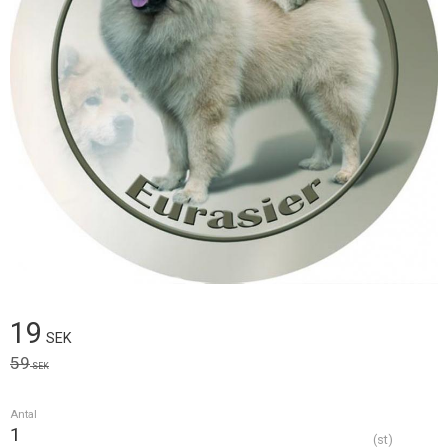
Nedsatt pris:
19
SEK
Ordinarie pris:
59
SEK
Antal
st