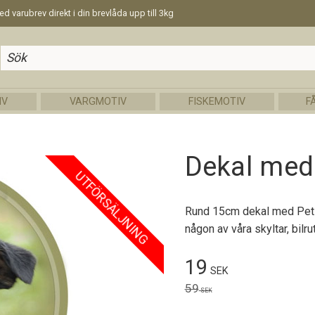
d varubrev direkt i din brevlåda upp till 3kg
IV
VARGMOTIV
FISKEMOTIV
F
Dekal med
UTFÖRSÄLJNING
Rund 15cm dekal med Petit
någon av våra skyltar, bilr
Nedsatt pris:
19
SEK
Ordinarie pris:
59
SEK