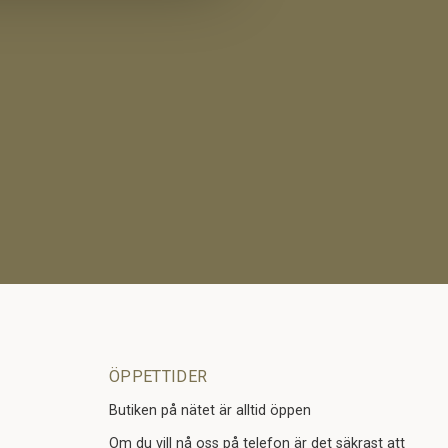
ÖPPETTIDER
Butiken på nätet är alltid öppen
Om du vill nå oss på telefon är det säkrast att