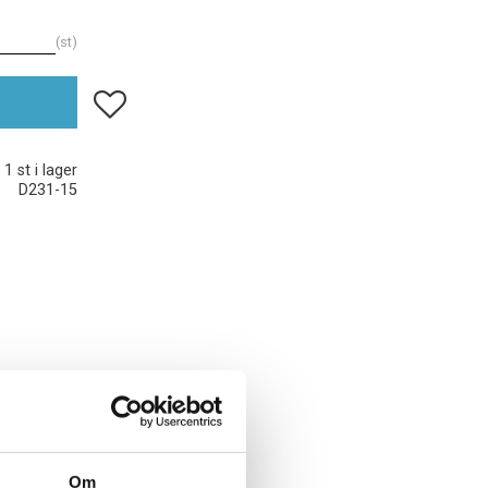
st
Lägg till i favoriter
1 st i lager
D231-15
Om