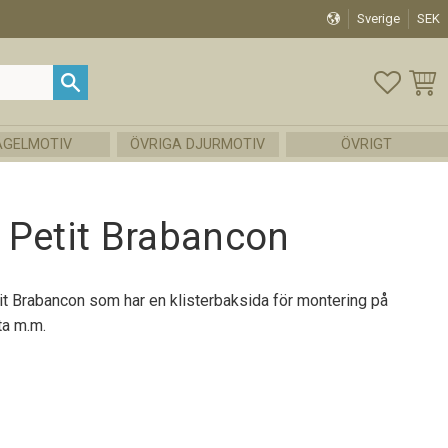
Sverige
SEK
FAVOR
KUND
ÅGELMOTIV
ÖVRIGA DJURMOTIV
ÖVRIGT
 Petit Brabancon
 Brabancon som har en klisterbaksida för montering på
uta m.m.