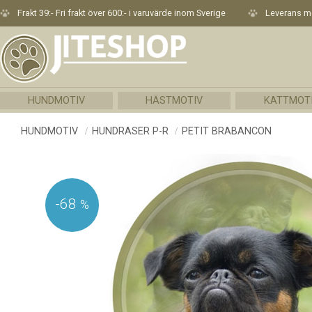
Frakt 39:- Fri frakt över 600:- i varuvärde inom Sverige
Leverans me
HUNDMOTIV
HÄSTMOTIV
KATTMOT
HUNDMOTIV
HUNDRASER P-R
PETIT BRABANCON
68
%