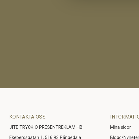
KONTAKTA OSS
INFORMATI
JITE TRYCK O PRESENTREKLAM HB
Mina sidor
Ekebergsgatan 1, 516 93 Rångedala
Blogg/Nyhete