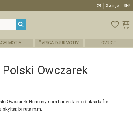
Sverige
SEK
FAVOR
KUND
ÅGELMOTIV
ÖVRIGA DJURMOTIV
ÖVRIGT
 Polski Owczarek
ki Owczarek Nizninny som har en klisterbaksida för
skyltar, bilruta m.m.