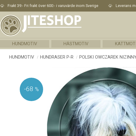
Frakt 39:- Fri frakt över 600:- i varuvärde inom Sverige
Leverans me
HUNDMOTIV
HÄSTMOTIV
KATTMOT
HUNDMOTIV
HUNDRASER P-R
POLSKI OWCZAREK NIZINN
68
%