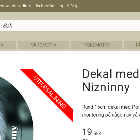
d varubrev direkt i din brevlåda upp till 3kg
IV
VARGMOTIV
FISKEMOTIV
F
Y
Dekal med
UTFÖRSÄLJNING
Nizninny
Rund 15cm dekal med Pols
montering på någon av våra 
Nedsatt pris:
19
SEK