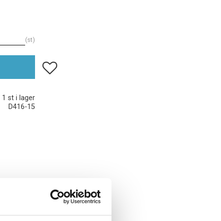
st
Lägg till i favoriter
1 st i lager
D416-15