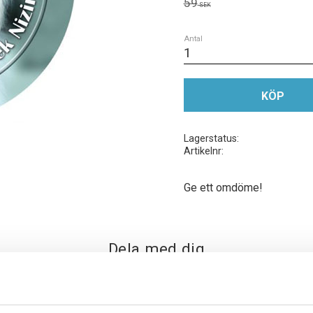
Ordinarie pris:
59
SEK
Antal
KÖP
Lagerstatus
Artikelnr
Ge ett omdöme!
Dela med dig
Facebook
Twitter