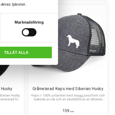
deras tjänster.
Marknadsföring
TILLÅT ALLA
 Husky
Gråmelerad Keps med Siberian Husky
iberian Husky.
Keps i i 100% polyester med snygg passform och
laminerad för
baksida av nät och en siluettbild av en Siberian
 djup i bilden.
Husky. Luftig och skön keps.
159
SEK