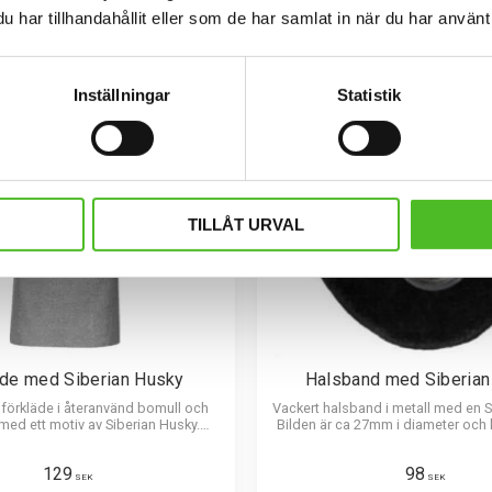
har tillhandahållit eller som de har samlat in när du har använt 
Inställningar
Statistik
TILLÅT URVAL
äde med Siberian Husky
Halsband med Siberian
t förkläde i återanvänd bomull och
Vackert halsband i metall med en S
med ett motiv av Siberian Husky.
Bilden är ca 27mm i diameter och 
tivstorlek ca 18 x 15 cm.
att vara hållbar och ge ett intryck av
129
98
SEK
SEK