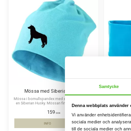
Samtycke
Mössa med Siberian Husky
Pannba
Mössa i bomullspandex med ett siluettmotiv av
Pannband i
en Siberian Husky. Mössan finns i flera färger.
siluet
Denna webbplats använder 
159
SEK
Vi använder enhetsidentifierar
sociala medier och analysera 
INFO
Lägg till i favoriter
till de sociala medier och a