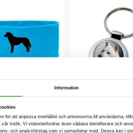
Information
nd med Siberian Husky
Nyckelring med Siberia
 kraftig Bomull / Elastan med ett
Elegant nyckelring i massiv metall.
tmotiv av en Siberian Husky.
27mm i diameter och laminerad f
cookies
hållbar och ge ett intryck av dju
109
109
SEK
SEK
e för att anpassa innehållet och annonserna till användarna, tillh
vår trafik. Vi vidarebefordrar även sådana identifierare och anna
INFO
KÖP
Lägg till i favoriter
nnons- och analysföretag som vi samarbetar med. Dessa kan i sin