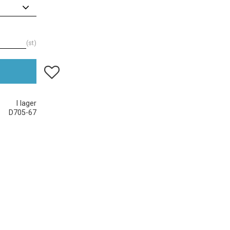
st
Lägg till i favoriter
I lager
D705-67