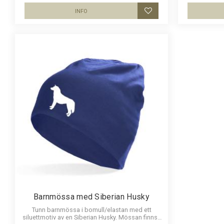
INFO
Lägg till i favoriter
Barnmössa med Siberian Husky
Tunn barnmössa i bomull/elastan med ett
siluettmotiv av en Siberian Husky. Mössan finns i