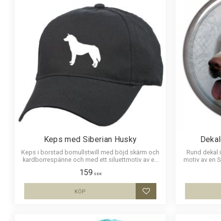
Keps med Siberian Husky
Dekal
Keps i borstad bomullstwill med böjd skärm och
Rund dekal i
kardborrespänne och med ett siluettmotiv av en
motiv av en S
Siberian Husky.
c
159
SEK
KÖP
Lägg till i favoriter