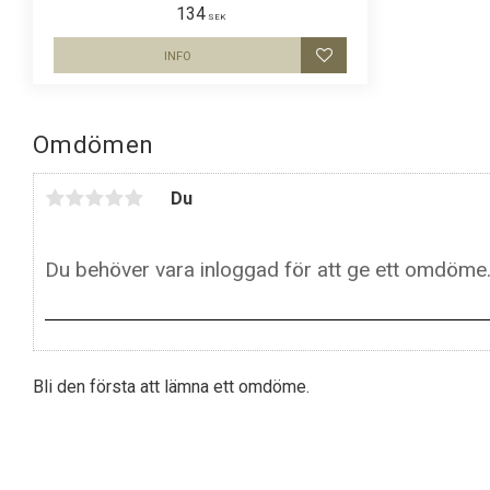
flera färger.
134
SEK
INFO
Lägg till i favoriter
Omdömen
Du
Bli den första att lämna ett omdöme.