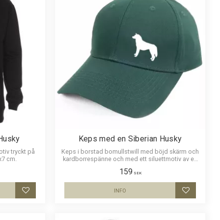
Husky
Keps med en Siberian Husky
tiv tryckt på
Keps i borstad bomullstwill med böjd skärm och
x7 cm.
kardborrespänne och med ett siluettmotiv av en
Siberian Husky.
159
SEK
INFO
Lägg till i favoriter
Lägg till i