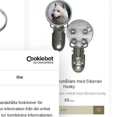
Om
n Husky
Nummerlappshållare med Siberian
Husky
 Bilden är ca
ör att vara
Nummerlappshållare i metall med Siberian Husky
p i bilden.
69
SEK
andahålla funktioner för
n information från din enhet
KÖP
Lägg till i favoriter
Lägg till i
 tur kombinera informationen