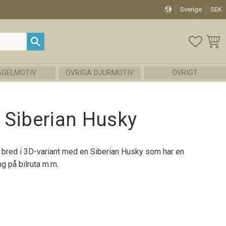
Sverige
SEK
FAVOR
KUND
ÅGELMOTIV
ÖVRIGA DJURMOTIV
ÖVRIGT
 Siberian Husky
 bred i 3D-variant med en Siberian Husky som har en
g på bilruta m.m.