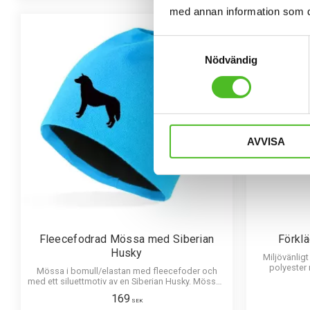
med annan information som du 
F
L
E
E
C
E
F
O
D
Samtyckesval
E
R
Nödvändig
AVVISA
Fleecefodrad Mössa med Siberian
Förkl
Husky
Miljövänlig
polyester 
Mössa i bomull/elastan med fleecefoder och
Mo
med ett siluettmotiv av en Siberian Husky. Mössan
finns i flera färger.
169
SEK