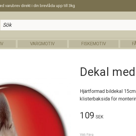
d varubrev direkt i din brevlåda upp till 3kg
IV
VARGMOTIV
FISKEMOTIV
F
Dekal med
Hjärtformad bildekal 15cm
klisterbaksida för monterin
109
SEK
Välj Färg