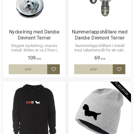
Nyckelring med Dandie
Nummerlappshållare med
Dinmont Terrier
Dandie Dinmont Terrier
Elegant nyckelring i massiv
Nummerlappshållare i metall
metall. Bilden är ca 27mm i
med säkerhetsnål för att sätta
diameter och laminerad för att
fast på kläderna och en stark
109
69
vara hållbar och ge ett uttryck av
klämma för nummerlappen.
SEK
SEK
djup i bilden.
Bilden är ca 27mm i diameter
och laminerad för att vara hållbar
KÖP
KÖP
Lägg till i favoriter
Lägg til
och ge ett uttryck av djup i
bilden.
F
L
E
E
C
E
F
O
D
E
R