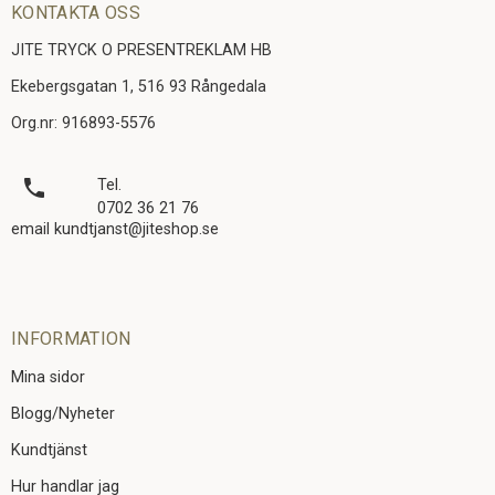
KONTAKTA OSS
JITE TRYCK O PRESENTREKLAM HB
Ekebergsgatan 1, 516 93 Rångedala
Org.nr: 916893-5576
local_phone
Tel.
0702 36 21 76
email kundtjanst@jiteshop.se
INFORMATION
Mina sidor
Blogg/Nyheter
Kundtjänst
Hur handlar jag