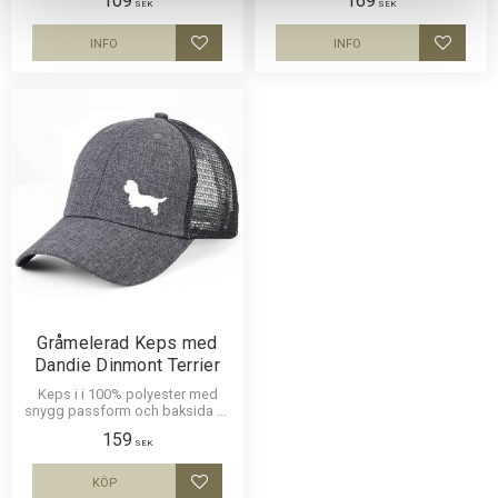
109
169
Dandie Dinmont Terrier
SEK
SEK
INFO
INFO
Lägg till i favoriter
Lägg til
Gråmelerad Keps med
Dandie Dinmont Terrier
Keps i i 100% polyester med
snygg passform och baksida av
nät och en siluettbild av en
159
Dandie Dinmont Terrier. Luftig
SEK
och skön keps.
KÖP
Lägg till i favoriter