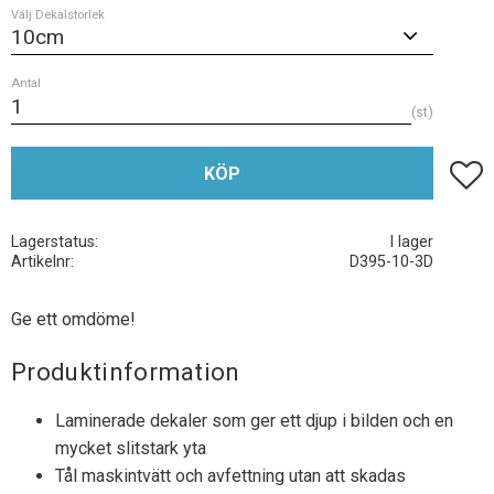
Välj Dekalstorlek
Antal
st
Lägg t
KÖP
Lagerstatus
I lager
Artikelnr
D395-10-3D
Ge ett omdöme!
Produktinformation
Laminerade dekaler som ger ett djup i bilden och en
mycket slitstark yta
Tål maskintvätt och avfettning utan att skadas