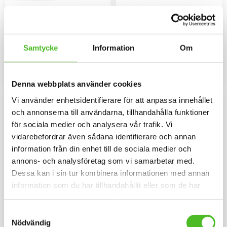
Mössa med Dandie
Keps med Dandie
Dinmont Terrier
Dinmont Terrier
Mössa i bomull/elastan med ett
Keps i borstad bomullstwill med
siluettmotiv av en Dandie
böjd skärm och
Samtycke
Information
Om
Dinmont Terrier. Mössan finns i
kardborrespänne och med ett
159
159
flera färger.
siluettmotiv av en Dandie
SEK
SEK
Dinmont Terrier.
INFO
INFO
Lägg till i favoriter
Lägg til
Denna webbplats använder cookies
Vi använder enhetsidentifierare för att anpassa innehållet
och annonserna till användarna, tillhandahålla funktioner
för sociala medier och analysera vår trafik. Vi
vidarebefordrar även sådana identifierare och annan
information från din enhet till de sociala medier och
annons- och analysföretag som vi samarbetar med.
Dessa kan i sin tur kombinera informationen med annan
information som du har tillhandahållit eller som de har
samlat in när du har använt deras tjänster.
Barnmössa med Dandie
Keps med en Dandie
Samtyckesval
Dinmont Terrier
Dinmont Terrier
Nödvändig