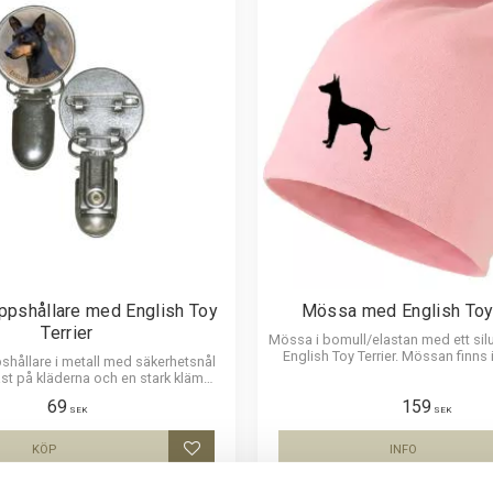
pshållare med English Toy
Mössa med English Toy 
Terrier
Mössa i bomull/elastan med ett sil
English Toy Terrier. Mössan finns i
ållare i metall med säkerhetsnål
fast på kläderna och en stark klämma
ppen. Bilden är ca 27mm i diameter
69
159
ad för att vara hållbar och ge ett
SEK
SEK
uttryck av djup i bilden.
KÖP
INFO
Lägg till i favoriter