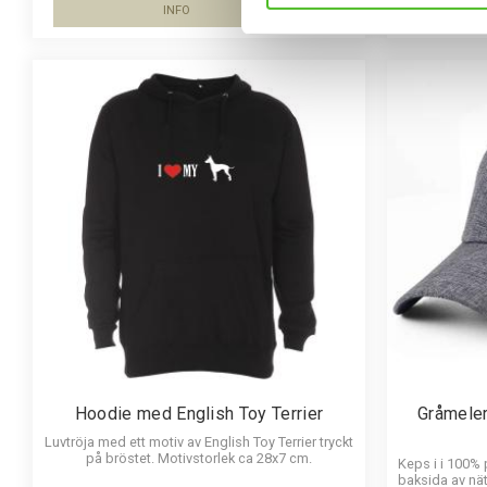
INFO
Lägg till i favoriter
Hoodie med English Toy Terrier
Gråmele
Luvtröja med ett motiv av English Toy Terrier tryckt
på bröstet. Motivstorlek ca 28x7 cm.
Keps i i 100%
baksida av nät