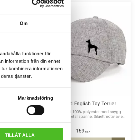
F
L
E
E
C
E
F
O
D
E
R
Om
andahålla funktioner för
n information från din enhet
 tur kombinera informationen
deras tjänster.
Marknadsföring
nglish Toy
Keps med English Toy Terrier
Melerad keps i 100% polyester med snygg
passform och metallspänne. Siluettmotiv av en
ecefoder och
English Toy Terrier
 Toy Terrier.
er.
169
SEK
TILLÅT ALLA