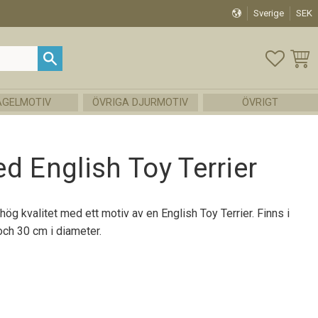
Sverige
SEK
FAVOR
KUND
ÅGELMOTIV
ÖVRIGA DJURMOTIV
ÖVRIGT
d English Toy Terrier
hög kvalitet med ett motiv av en English Toy Terrier. Finns i
och 30 cm i diameter.