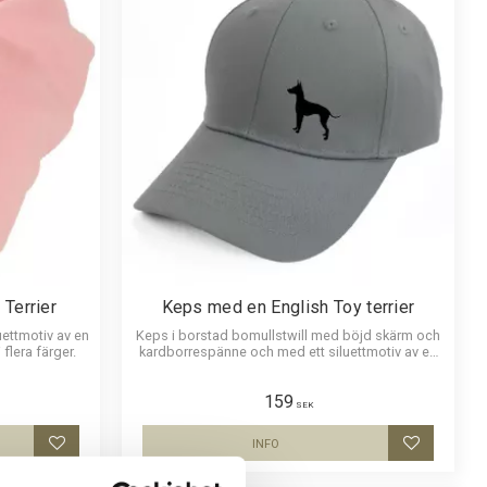
Terrier
Keps med en English Toy terrier
uettmotiv av en
Keps i borstad bomullstwill med böjd skärm och
 flera färger.
kardborrespänne och med ett siluettmotiv av en
English Toy Terrier.
159
SEK
INFO
Lägg till i favoriter
Lägg till i