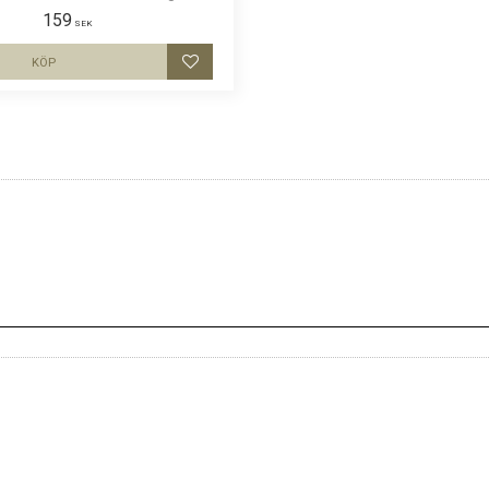
rier. Luftig och skön keps.
159
SEK
KÖP
Lägg till i favoriter