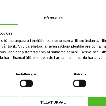
Information
cookies
e för att anpassa innehållet och annonserna till användarna, tillh
vår trafik. Vi vidarebefordrar även sådana identifierare och anna
nnons- och analysföretag som vi samarbetar med. Dessa kan i sin
har tillhandahållit eller som de har samlat in när du har använt 
Inställningar
Statistik
ed English Toy Terrier
Fleecefodrad Mössa med E
Terrier
vitt eller rosa med ett siluettmotiv av
en English Toy Terrier
Mössa i bomull/elastan med fle
med ett siluettmotiv av en English
Mössan finns i flera färg
159
169
SEK
SEK
TILLÅT URVAL