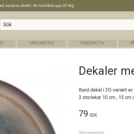
d varubrev direkt i din brevlåda upp till 3kg
IV
VARGMOTIV
FISKEMOTIV
F
Dekaler me
Rund dekal i 3D-variant av 
3 storlekar 10 cm , 15 cm 
79
SEK
Välj Dekalstorlek