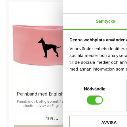
Samtycke
Denna webbplats använder 
Vi använder enhetsidentifierar
sociala medier och analysera 
till de sociala medier och a
med annan information som du 
Samtyckesval
Nödvändig
Pannband med English Toy Terrier
Keps m
Pannband i kraftig Bomull / Elastan med ett
Keps i svart, 
siluettmotiv av en English Toy Terrier.
109
SEK
AVVISA