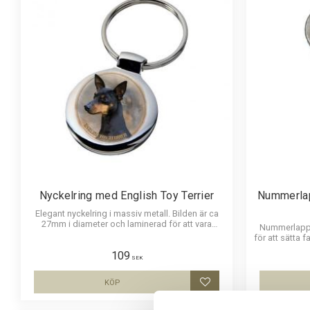
Nyckelring med English Toy Terrier
Nummerlap
Elegant nyckelring i massiv metall. Bilden är ca
27mm i diameter och laminerad för att vara
Nummerlappsh
hållbar och ge ett uttryck av djup i bilden.
för att sätta 
för nummerla
109
och laminer
SEK
KÖP
Lägg till i favoriter