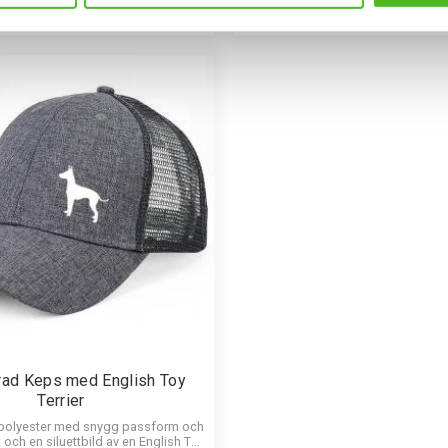
INFO
INFO
Lägg till i favoriter
rad Keps med English Toy
Terrier
 polyester med snygg passform och
 och en siluettbild av en English Toy