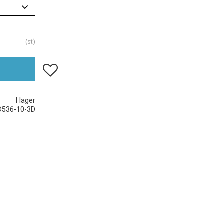
st
Lägg till i favoriter
I lager
D536-10-3D