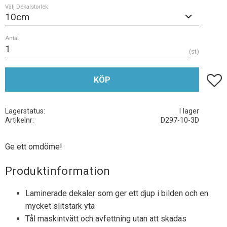
Välj Dekalstorlek
Antal
st
Lägg t
KÖP
Lagerstatus
I lager
Artikelnr
D297-10-3D
Ge ett omdöme!
Produktinformation
Laminerade dekaler som ger ett djup i bilden och en
mycket slitstark yta
Tål maskintvätt och avfettning utan att skadas