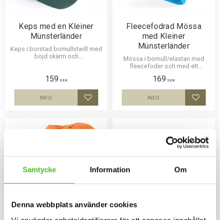
Keps med en Kleiner
Fleecefodrad Mössa
Münsterländer
med Kleiner
Münsterländer
Keps i borstad bomullstwill med
böjd skärm och
Mössa i bomull/elastan med
kardborrespänne och med ett
fleecefoder och med ett
siluettmotiv av en Kleiner
siluettmotiv av en Kleiner
159
169
Münsterländer
Münsterländer. Mössan finns i
SEK
SEK
flera färger.
INFO
INFO
Lägg till i favoriter
Lägg til
Samtycke
Information
Om
Denna webbplats använder cookies
Vi använder enhetsidentifierare för att anpassa innehållet