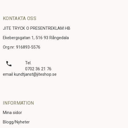
KONTAKTA OSS
JITE TRYCK O PRESENTREKLAM HB
Ekebergsgatan 1, 516 93 Rångedala
Org.nr: 916893-5576
local_phone
Tel.
0702 36 21 76
email kundtjanst@jiteshop.se
INFORMATION
Mina sidor
Blogg/Nyheter