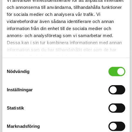
Mössa med Kleiner
Keps med Kleiner
och annonserna till användarna, tillhandahålla funktioner
Münsterländer
Münsterländer
för sociala medier och analysera vår trafik. Vi
Mössa i bomull/elastan med ett
Melerad keps i 100% polyester
vidarebefordrar även sådana identifierare och annan
siluettmotiv av en Kleiner
med snygg passform och
information från din enhet till de sociala medier och
Münsterländer. Mössan finns i
metallspänne. Siluettmotiv av en
159
169
flera färger.
Kleiner Münsterländer
SEK
SEK
annons- och analysföretag som vi samarbetar med.
Dessa kan i sin tur kombinera informationen med annan
INFO
INFO
Lägg till i favoriter
Lägg til
information som du har tillhandahållit eller som de har
samlat in när du har använt deras tjänster.
Samtyckesval
Nödvändig
Inställningar
Statistik
Pannband med Kleiner
Barnmössa med Kleiner
Marknadsföring
Münsterländer
Münsterländer