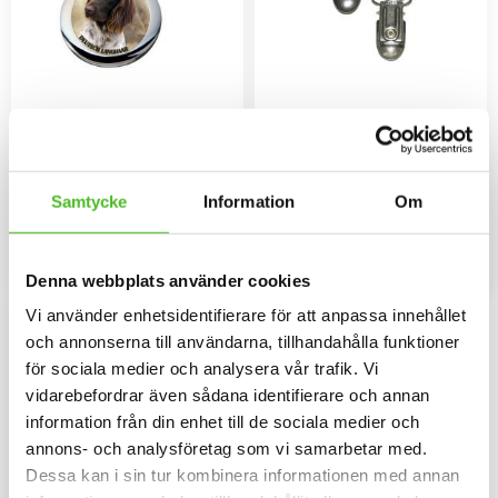
Nyckelring med Långhårig
Nummerlappshållare med
Vorsteh
Långhårig Vorsteh
Elegant nyckelring i massiv
Nummerlappshållare i metall
metall med Lhasa Apso. Bilden
med säkerhetsnål för att sätta
Samtycke
Information
Om
är ca 27mm i diameter och
fast på kläderna och en stark
109
69
laminerad för att vara hållbar och
klämma för nummerlappen.
SEK
SEK
ge ett intryck av djup i bilden.
Bilden är ca 27mm i diameter
och laminerad för att vara hållbar
KÖP
KÖP
Lägg till i favoriter
Lägg til
och ge ett uttryck av djup i
Denna webbplats använder cookies
bilden.
Vi använder enhetsidentifierare för att anpassa innehållet
och annonserna till användarna, tillhandahålla funktioner
för sociala medier och analysera vår trafik. Vi
vidarebefordrar även sådana identifierare och annan
information från din enhet till de sociala medier och
annons- och analysföretag som vi samarbetar med.
Dessa kan i sin tur kombinera informationen med annan