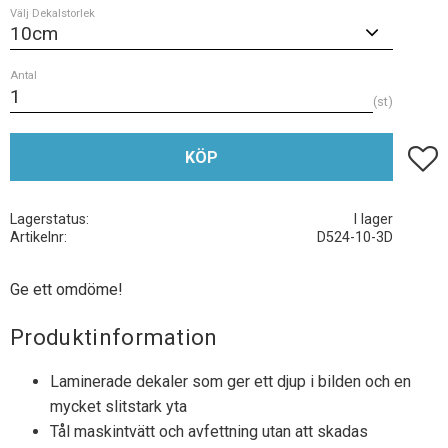
Välj Dekalstorlek
Antal
st
Lägg t
KÖP
Lagerstatus
I lager
Artikelnr
D524-10-3D
Ge ett omdöme!
Produktinformation
Laminerade dekaler som ger ett djup i bilden och en
mycket slitstark yta
Tål maskintvätt och avfettning utan att skadas