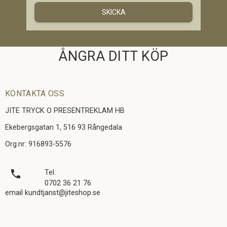
SKICKA
ÅNGRA DITT KÖP
KONTAKTA OSS
JITE TRYCK O PRESENTREKLAM HB
Ekebergsgatan 1, 516 93 Rångedala
Org.nr: 916893-5576
local_phone
Tel.
0702 36 21 76
email kundtjanst@jiteshop.se