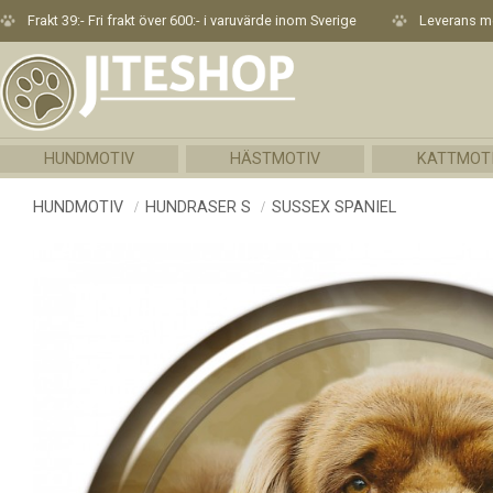
Frakt 39:- Fri frakt över 600:- i varuvärde inom Sverige
Leverans me
HUNDMOTIV
HÄSTMOTIV
KATTMOT
HUNDMOTIV
HUNDRASER S
SUSSEX SPANIEL