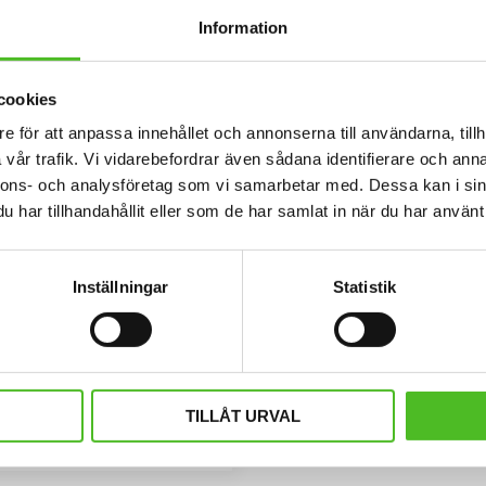
Information
cookies
e för att anpassa innehållet och annonserna till användarna, tillh
vår trafik. Vi vidarebefordrar även sådana identifierare och anna
nnons- och analysföretag som vi samarbetar med. Dessa kan i sin
har tillhandahållit eller som de har samlat in när du har använt 
Inställningar
Statistik
appshållare med Sussex
Spaniel
ållare i metall med säkerhetsnål
fast på kläderna och en stark klämma
ppen. Bilden är ca 27mm i diameter
69
ad för att vara hållbar och ge ett
SEK
TILLÅT URVAL
uttryck av djup i bilden.
KÖP
Lägg till i favoriter