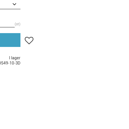
st
Lägg till i favoriter
I lager
D549-10-3D