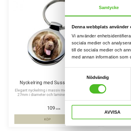
Samtycke
Denna webbplats använder 
Vi använder enhetsidentifierar
sociala medier och analysera 
till de sociala medier och a
med annan information som du 
Samtyckesval
Nödvändig
Nyckelring med Sussex Spaniel
Nummerl
Elegant nyckelring i massiv metall. Bilden är ca
27mm i diameter och laminerad för att vara
Nummerlappsh
hållbar och ge ett intryck av djup i bilden.
för att sätta 
för nummerla
109
och laminer
SEK
AVVISA
KÖP
Lägg till i favoriter