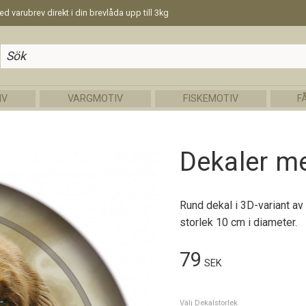
d varubrev direkt i din brevlåda upp till 3kg
IV
VARGMOTIV
FISKEMOTIV
F
Dekaler m
Rund dekal i 3D-variant av
storlek 10 cm i diameter.
79
SEK
Välj Dekalstorlek