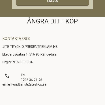
SKICKA
ÅNGRA DITT KÖP
KONTAKTA OSS
JITE TRYCK O PRESENTREKLAM HB
Ekebergsgatan 1, 516 93 Rångedala
Org.nr: 916893-5576
local_phone
Tel.
0702 36 21 76
email kundtjanst@jiteshop.se