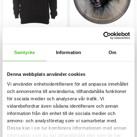
Hoodie med Keeshond
Dekaler med Keeshond
Luvtröja med ett Keeshondmotiv
Rund dekal i 3D-variant av hög
tryckt på bröstet. Motivstorlek ca
kvalitet med ett motiv av en
28x7 cm.
Keeshond. Finns i 3 storlekar 10
Samtycke
Information
Om
429
79
cm , 15 cm och 30 cm i diameter.
SEK
SEK
INFO
INFO
Lägg till i favoriter
Lägg til
Denna webbplats använder cookies
Vi använder enhetsidentifierare för att anpassa innehållet
och annonserna till användarna, tillhandahålla funktioner
för sociala medier och analysera vår trafik. Vi
vidarebefordrar även sådana identifierare och annan
information från din enhet till de sociala medier och
annons- och analysföretag som vi samarbetar med.
Dessa kan i sin tur kombinera informationen med annan
information som du har tillhandahållit eller som de har