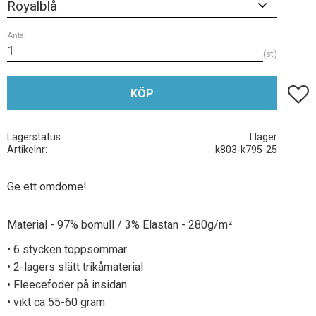
Antal
st
Lägg t
KÖP
Lagerstatus
I lager
Artikelnr
k803-k795-25
Ge ett omdöme!
Material - 97% bomull / 3% Elastan - 280g/m²
• 6 stycken toppsömmar
• 2-lagers slätt trikåmaterial
• Fleecefoder på insidan
• vikt ca 55-60 gram