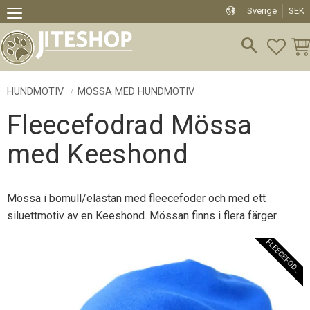
Sverige
SEK
Meny
FAVO
KU
HUNDMOTIV
MÖSSA MED HUNDMOTIV
Fleecefodrad Mössa
med Keeshond
Mössa i bomull/elastan med fleecefoder och med ett
siluettmotiv av en Keeshond. Mössan finns i flera färger.
F
L
E
E
C
E
F
O
D
E
R