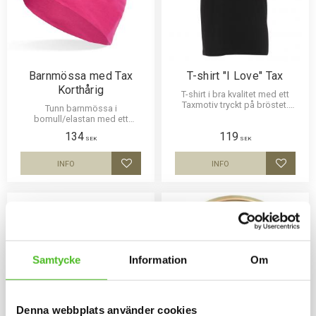
Barnmössa med Tax
T-shirt "I Love" Tax
Korthårig
T-shirt i bra kvalitet med ett
Taxmotiv tryckt på bröstet.
Tunn barnmössa i
Motivstorlek ca 20 x 5 cm.
bomull/elastan med ett
siluettmotiv av en Tax Korthårig.
134
119
Mössan finns i flera färger.
SEK
SEK
INFO
INFO
Lägg till i favoriter
Lägg til
Samtycke
Information
Om
Denna webbplats använder cookies