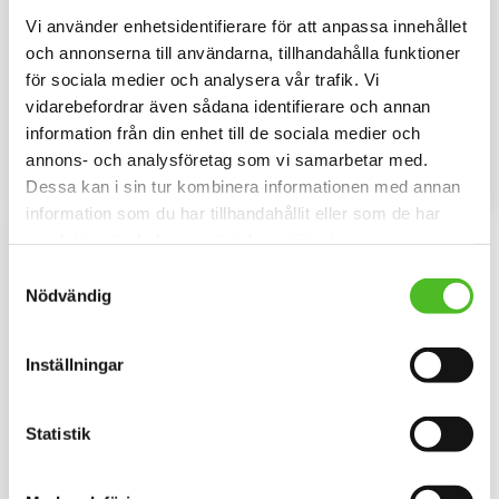
Vi använder enhetsidentifierare för att anpassa innehållet
och annonserna till användarna, tillhandahålla funktioner
Nyckelring med Tax
Dekaler med Tax
för sociala medier och analysera vår trafik. Vi
Elegant nyckelring i massiv
Rund dekal i 3D-variant av hög
vidarebefordrar även sådana identifierare och annan
metall. Bilden är ca 27mm i
kvalitet med ett motiv av Tax.
diameter och laminerad för att
Finns i 1 storlek 10 cm i diameter.
information från din enhet till de sociala medier och
109
79
vara hållbar och ge ett intryck av
SEK
SEK
djup i bilden.
annons- och analysföretag som vi samarbetar med.
KÖP
INFO
Dessa kan i sin tur kombinera informationen med annan
Lägg till i favoriter
Lägg til
information som du har tillhandahållit eller som de har
samlat in när du har använt deras tjänster.
Samtyckesval
Nödvändig
Inställningar
Statistik
Keps med Tax Korthårig