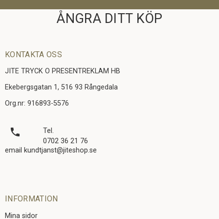
ÅNGRA DITT KÖP
KONTAKTA OSS
JITE TRYCK O PRESENTREKLAM HB
Ekebergsgatan 1, 516 93 Rångedala
Org.nr: 916893-5576
local_phone
Tel.
0702 36 21 76
email kundtjanst@jiteshop.se
INFORMATION
Mina sidor