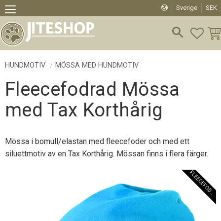
Sverige
SEK
Meny
FAVO
KU
HUNDMOTIV
MÖSSA MED HUNDMOTIV
Fleecefodrad Mössa
med Tax Korthårig
Mössa i bomull/elastan med fleecefoder och med ett
siluettmotiv av en Tax Korthårig. Mössan finns i flera färger.
F
L
E
E
C
E
F
O
D
E
R