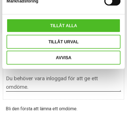
Marknadsföring
Keps i flera olika färger med ett
siluettmotiv av en Tax Korthårig
159
SEK
INFO
TILLÅT ALLA
Lägg till i favoriter
TILLÅT URVAL
Omdömen
AVVISA
Du
Bli den första att lämna ett omdöme.