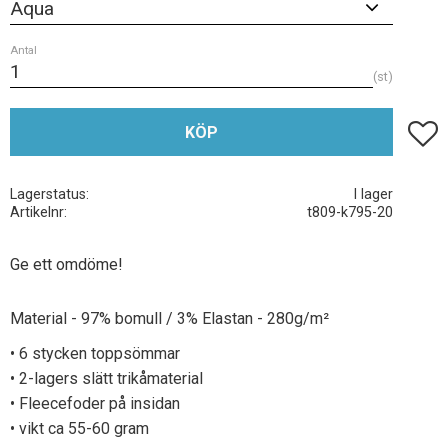
Antal
st
Lägg t
KÖP
Lagerstatus
I lager
Artikelnr
t809-k795-20
Ge ett omdöme!
Material - 97% bomull / 3% Elastan - 280g/m²
• 6 stycken toppsömmar
• 2-lagers slätt trikåmaterial
• Fleecefoder på insidan
• vikt ca 55-60 gram