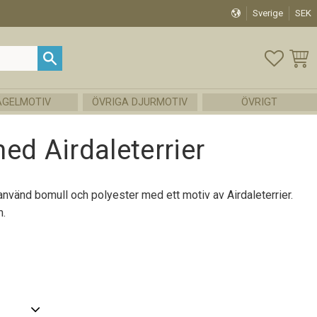
Sverige
SEK
FAVOR
KUND
ÅGELMOTIV
ÖVRIGA DJURMOTIV
ÖVRIGT
ed Airdaleterrier
ranvänd bomull och polyester med ett motiv av Airdaleterrier.
m.