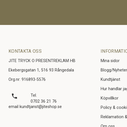
KONTAKTA OSS
INFORMATI
JITE TRYCK O PRESENTREKLAM HB
Mina sidor
Ekebergsgatan 1, 516 93 Rångedala
Blogg/Nyhete
Org.nr: 916893-5576
Kundtjänst
Hur handlar ja
local_phone
Tel.
Köpvillkor
0702 36 21 76
email kundtjanst@jiteshop.se
Policy & cook
Reklamation &
Om oss