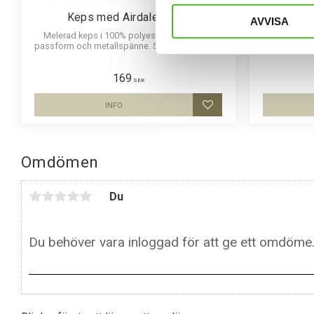
Keps med Airdaleterrier
Pannb
AVVISA
Melerad keps i 100% polyester med snygg
Pannband i
passform och metallspänne. Siluettmotiv av en
silue
Airdaleterrier
169
SEK
INFO
Lägg till i favoriter
Omdömen
Du