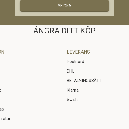
SKICKA
ÅNGRA DITT KÖP
ON
LEVERANS
Postnord
r
DHL
BETALNINGSSÄTT
g
Klarna
Swish
ies
 retur