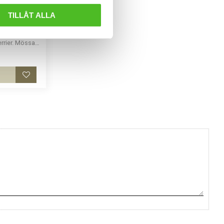
 med
TILLÅT ALLA
ecefoder och
errier. Mössan
Lägg till i favoriter