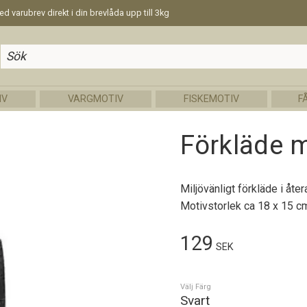
d varubrev direkt i din brevlåda upp till 3kg
IV
VARGMOTIV
FISKEMOTIV
F
Förkläde m
Miljövänligt förkläde i åte
Motivstorlek ca 18 x 15 c
129
SEK
Välj Färg