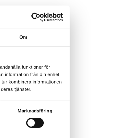
Om
F
L
E
E
C
E
F
O
D
E
R
andahålla funktioner för
n information från din enhet
 tur kombinera informationen
deras tjänster.
Marknadsföring