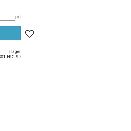
st
Lägg till i favoriter
I lager
801-FKG-99