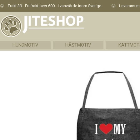
Frakt 39:- Fri frakt över 600:- i varuvärde inom Sverige
Leverans me
HUNDMOTIV
HÄSTMOTIV
KATTMOT