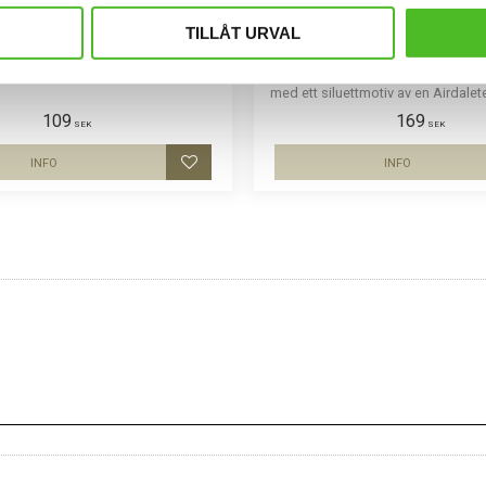
and med Airdaleterrier
Fleecefodrad Mössa
TILLÅT URVAL
Airdaleterrier
 kraftig Bomull / Elastan med ett
ttmotiv av en Airdaleterrier.
Mössa i bomull/elastan med fle
med ett siluettmotiv av en Airdalet
finns i flera färger.
109
169
SEK
SEK
INFO
INFO
Lägg till i favoriter