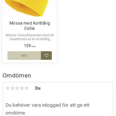
Mössa med Korthårig
Collie
Mössa i bomullspandex med ett
siluettmotiv av en Korthårig
Collie. Mössan finns i flera
159
färger.
SEK
INFO
Lägg till i favoriter
Omdömen
Du