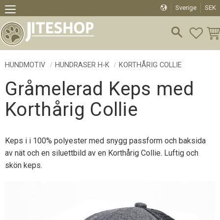
Sverige
SEK
Meny
FAVO
KU
HUNDMOTIV
HUNDRASER H-K
KORTHÅRIG COLLIE
Gråmelerad Keps med
Korthårig Collie
Keps i i 100% polyester med snygg passform och baksida
av nät och en siluettbild av en Korthårig Collie. Luftig och
skön keps.