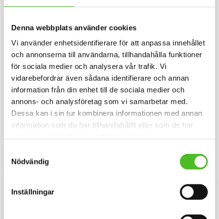
Denna webbplats använder cookies
Vi använder enhetsidentifierare för att anpassa innehållet
och annonserna till användarna, tillhandahålla funktioner
för sociala medier och analysera vår trafik. Vi
vidarebefordrar även sådana identifierare och annan
information från din enhet till de sociala medier och
Keps med en Korthårig
Dekaler med Korthårig
annons- och analysföretag som vi samarbetar med.
Collie
Collie
Dessa kan i sin tur kombinera informationen med annan
Keps i borstad bomullstwill med
Rund dekal i 3D-variant av hög
information som du har tillhandahållit eller som de har
böjd skärm och
kvalitet med ett motiv av en
kardborrespänne och med ett
Korthårig Collie. Finns i 2
samlat in när du har använt deras tjänster.
159
79
siluettmotiv av en Korthårig
storlekar 10 cm och 15 cm i
SEK
SEK
Collie.
diameter.
Samtyckesval
INFO
INFO
Nödvändig
Lägg till i favoriter
Lägg til
Inställningar