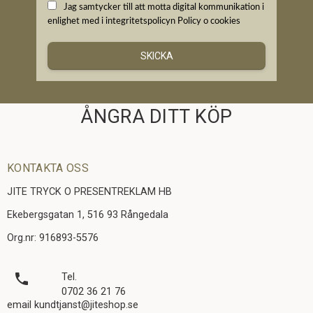
Jag samtycker till att motta digital kommunikation i
enlighet med i integritetspolicyn
Policy o cookies
SKICKA
ÅNGRA DITT KÖP
KONTAKTA OSS
JITE TRYCK O PRESENTREKLAM HB
Ekebergsgatan 1, 516 93 Rångedala
Org.nr: 916893-5576
local_phone
Tel.
0702 36 21 76
email kundtjanst@jiteshop.se