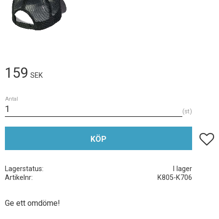
159
SEK
Antal
st
Lägg t
KÖP
Lagerstatus
I lager
Artikelnr
K805-K706
Ge ett omdöme!