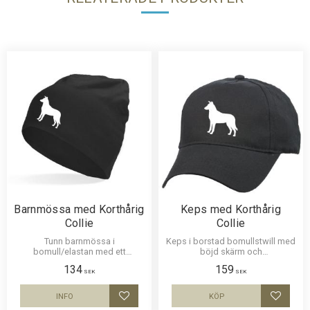
Barnmössa med Korthårig
Keps med Korthårig
Collie
Collie
Tunn barnmössa i
Keps i borstad bomullstwill med
bomull/elastan med ett
böjd skärm och
siluettmotiv av en Korthårig
kardborrespänne och med ett
134
159
Collie. Mössan finns i flera
siluettmotiv av en Korthårig
SEK
SEK
färger.
Collie.
INFO
KÖP
Lägg till i favoriter
Lägg til