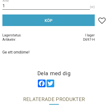
Antal
st
Lägg t
KÖP
Lagerstatus
I lager
Artikelnr
D697-H
Ge ett omdöme!
Dela med dig
Facebook
Twitter
RELATERADE PRODUKTER