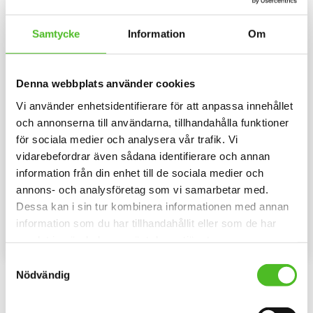
Samtycke
Information
Om
Denna webbplats använder cookies
Vi använder enhetsidentifierare för att anpassa innehållet
och annonserna till användarna, tillhandahålla funktioner
för sociala medier och analysera vår trafik. Vi
Nyckelring med American
Dekal med American
vidarebefordrar även sådana identifierare och annan
Bully
Bully
information från din enhet till de sociala medier och
Elegant nyckelring i massiv
Hjärtformad bildekal 15cm bred i
annons- och analysföretag som vi samarbetar med.
metall. Bilden är ca 27mm i
3D-variant med American Bully
diameter och laminerad för att
som har en klisterbaksida för
Dessa kan i sin tur kombinera informationen med annan
109
109
vara hållbar och ge ett intryck av
montering på bilruta m.m.
SEK
SEK
information som du har tillhandahållit eller som de har
djup i bilden.
samlat in när du har använt deras tjänster.
KÖP
INFO
Lägg till i favoriter
Lägg til
Samtyckesval
Nödvändig
Omdömen