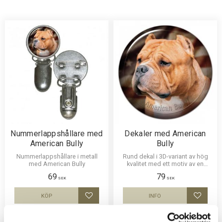
Nummerlappshållare med
Dekaler med American
American Bully
Bully
Nummerlappshållare i metall
Rund dekal i 3D-variant av hög
med American Bully
kvalitet med ett motiv av en
American Bully. Finns i 3
69
79
storlekar 10 cm , 15 cm och 30
SEK
SEK
cm i diameter.
KÖP
INFO
Lägg till i favoriter
Lägg til