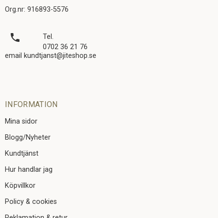
Org.nr: 916893-5576
local_phone
Tel.
0702 36 21 76
email kundtjanst@jiteshop.se
INFORMATION
Mina sidor
Blogg/Nyheter
Kundtjänst
Hur handlar jag
Köpvillkor
Policy & cookies
Reklamation & retur