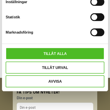
Inställningar
Du
Statistik
Marknadsföring
Bli den första att lämna ett omdöme.
TILLÅT ALLA
TILLÅT URVAL
AVVISA
FÅ TIPS OM NYHETER!
Din e-post