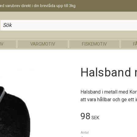
d varubrev direkt i din brevlåda upp till 3kg
IV
VARGMOTIV
FISKEMOTIV
F
Halsband m
Halsband i metall med Kort
att vara hållbar och ge ett i
98
SEK
Antal