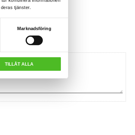
 flera färger.
deras tjänster.
Lägg till i favoriter
Marknadsföring
TILLÅT ALLA