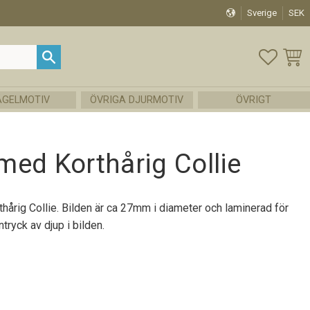
Sverige
SEK
FAVOR
KUND
ÅGELMOTIV
ÖVRIGA DJURMOTIV
ÖVRIGT
ed Korthårig Collie
hårig Collie. Bilden är ca 27mm i diameter och laminerad för
ntryck av djup i bilden.