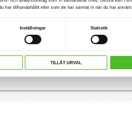
äderna. Diameter ca 2.5cm.
en Korthårig Collie. Mössan finns i
har tillhandahållit eller som de har samlat in när du har använt 
59
159
SEK
SEK
KÖP
INFO
Lägg till i favoriter
Inställningar
Statistik
TILLÅT URVAL