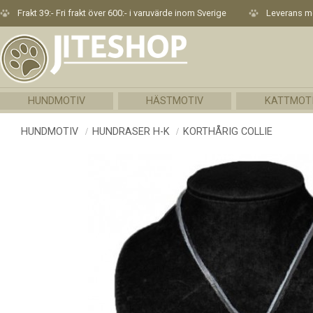
Frakt 39:- Fri frakt över 600:- i varuvärde inom Sverige
Leverans me
HUNDMOTIV
HÄSTMOTIV
KATTMOT
HUNDMOTIV
HUNDRASER H-K
KORTHÅRIG COLLIE