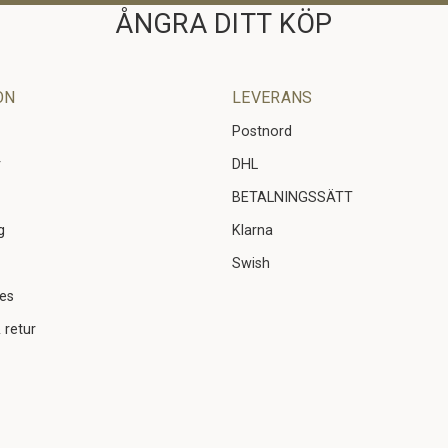
ÅNGRA DITT KÖP
ON
LEVERANS
Postnord
r
DHL
BETALNINGSSÄTT
g
Klarna
Swish
ies
 retur