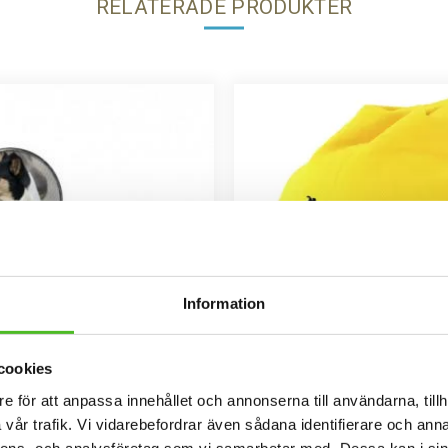
RELATERADE PRODUKTER
Information
cookies
e för att anpassa innehållet och annonserna till användarna, tillh
 med Korthårig Collie
Mössa med Korthårig 
vår trafik. Vi vidarebefordrar även sådana identifierare och anna
metall med Korthårig Collie att fästa
Mössa i bomullspandex med ett si
nnons- och analysföretag som vi samarbetar med. Dessa kan i sin