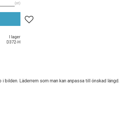
st
Lägg till i favoriter
I lager
D372-H
jup i bilden. Läderrem som man kan anpassa till önskad längd.