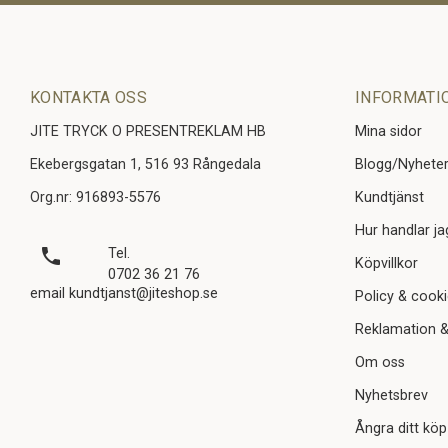
KONTAKTA OSS
INFORMATI
JITE TRYCK O PRESENTREKLAM HB
Mina sidor
Ekebergsgatan 1, 516 93 Rångedala
Blogg/Nyhete
Org.nr: 916893-5576
Kundtjänst
Hur handlar ja
local_phone
Tel.
Köpvillkor
0702 36 21 76
email kundtjanst@jiteshop.se
Policy & cook
Reklamation &
Om oss
Nyhetsbrev
Ångra ditt köp