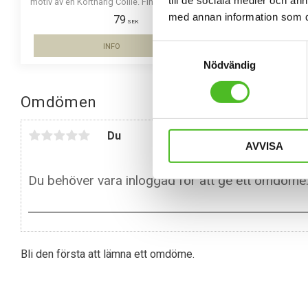
motiv av en Korthårig Collie. Finns i 2 storlekar 10
på kl
cm och 15 cm i diameter.
med annan information som du 
79
SEK
INFO
Samtyckesval
Lägg till i favoriter
Nödvändig
Omdömen
Du
AVVISA
Bli den första att lämna ett omdöme.