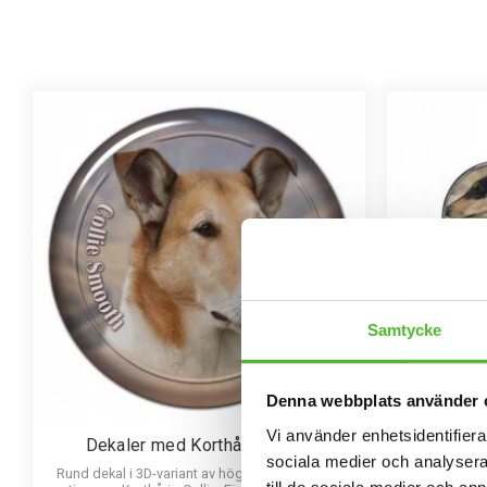
Samtycke
Denna webbplats använder 
Vi använder enhetsidentifierar
Dekaler med Korthårig Collie
Pin
sociala medier och analysera 
Rund dekal i 3D-variant av hög kvalitet med ett
Elegant pin i 
till de sociala medier och a