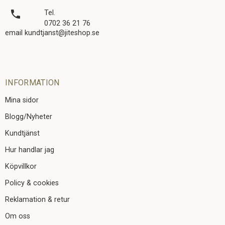
local_phone
Tel.
0702 36 21 76
email kundtjanst@jiteshop.se
INFORMATION
Mina sidor
Blogg/Nyheter
Kundtjänst
Hur handlar jag
Köpvillkor
Policy & cookies
Reklamation & retur
Om oss