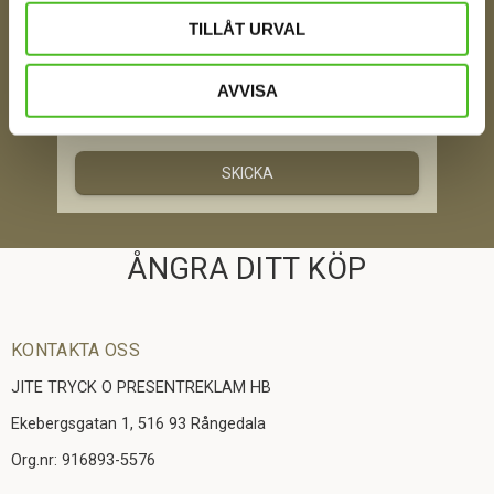
TILLÅT URVAL
AVVISA
Jag samtycker till att motta digital kommunikation i
enlighet med i integritetspolicyn
Policy o cookies
SKICKA
ÅNGRA DITT KÖP
KONTAKTA OSS
JITE TRYCK O PRESENTREKLAM HB
Ekebergsgatan 1, 516 93 Rångedala
Org.nr: 916893-5576