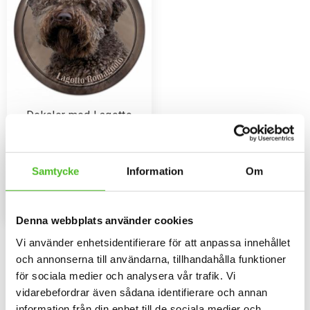
Dekaler med Lagotto
Romagnolo
Rund dekal i 3D-variant av hög
kvalitet med ett motiv av Lagotto
Romagnolo. Finns i 3 storlekar
Samtycke
Information
Om
79
10 cm , 15 cm och 30 cm i
SEK
diameter.
INFO
Lägg till i favoriter
Denna webbplats använder cookies
Vi använder enhetsidentifierare för att anpassa innehållet
Omdömen
och annonserna till användarna, tillhandahålla funktioner
för sociala medier och analysera vår trafik. Vi
Du
vidarebefordrar även sådana identifierare och annan
information från din enhet till de sociala medier och