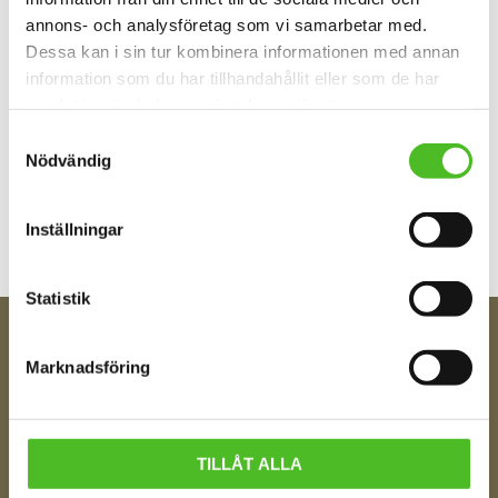
annons- och analysföretag som vi samarbetar med.
Dessa kan i sin tur kombinera informationen med annan
information som du har tillhandahållit eller som de har
samlat in när du har använt deras tjänster.
Samtyckesval
Bli den första att lämna ett omdöme.
Nödvändig
Inställningar
Statistik
FÅ TIPS OM NYHETER!
Marknadsföring
Din e-post
TILLÅT ALLA
Ditt Namn