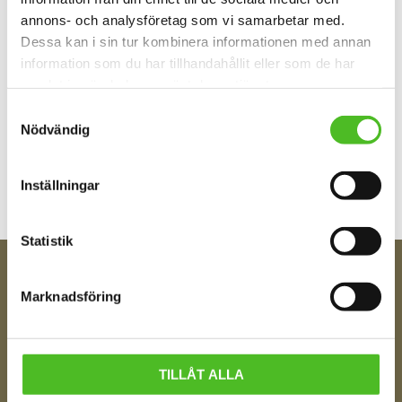
annons- och analysföretag som vi samarbetar med.
Dessa kan i sin tur kombinera informationen med annan
information som du har tillhandahållit eller som de har
samlat in när du har använt deras tjänster.
Samtyckesval
Bli den första att lämna ett omdöme.
Nödvändig
Inställningar
Statistik
FÅ TIPS OM NYHETER!
Marknadsföring
Din e-post
TILLÅT ALLA
Ditt Namn