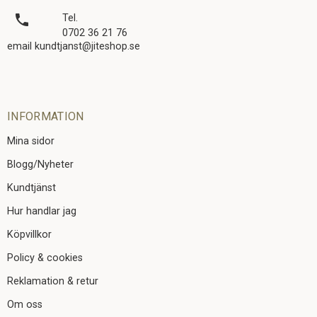
local_phone
Tel.
0702 36 21 76
email kundtjanst@jiteshop.se
INFORMATION
Mina sidor
Blogg/Nyheter
Kundtjänst
Hur handlar jag
Köpvillkor
Policy & cookies
Reklamation & retur
Om oss