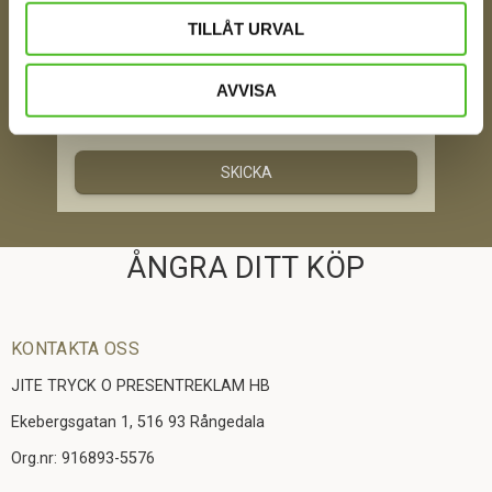
TILLÅT URVAL
AVVISA
Jag samtycker till att motta digital kommunikation i
enlighet med i integritetspolicyn
Policy o cookies
SKICKA
ÅNGRA DITT KÖP
KONTAKTA OSS
JITE TRYCK O PRESENTREKLAM HB
Ekebergsgatan 1, 516 93 Rångedala
Org.nr: 916893-5576