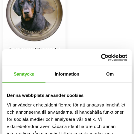
Dekaler med Slovenský
Kopov
Rund dekal i 3D-variant av hög
kvalitet med ett motiv av
Sloveský Kopov. Finns i 3
Samtycke
Information
Om
79
storlekar 10 cm , 15 cm och 30
SEK
cm i diameter.
INFO
Lägg till i favoriter
Denna webbplats använder cookies
Vi använder enhetsidentifierare för att anpassa innehållet
Omdömen
och annonserna till användarna, tillhandahålla funktioner
för sociala medier och analysera vår trafik. Vi
Du
vidarebefordrar även sådana identifierare och annan
information från din enhet till de sociala medier och