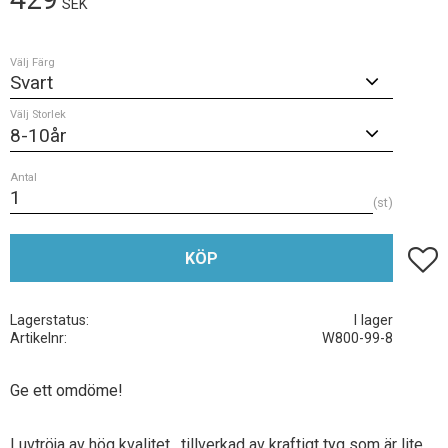
SEK
Välj Färg
Välj Storlek
Antal
st
Lägg t
KÖP
Lagerstatus
I lager
Artikelnr
W800-99-8
Ge ett omdöme!
Luvtröja av hög kvalitet, tillverkad av kraftigt tyg som är lite