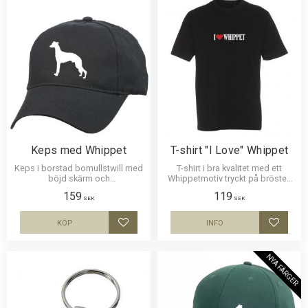
Keps med Whippet
T-shirt "I Love" Whippet
Keps i borstad bomullstwill med
T-shirt i bra kvalitet med ett
böjd skärm och
Whippetmotiv tryckt på bröstet.
kardborrespänne och med ett
Motivstorlek ca 25 x 5 cm.
159
119
siluettmotiv av en Whippet.
SEK
SEK
Siluettbilden är ca 5 cm hög.
KÖP
INFO
Lägg till i favoriter
Lägg til
NYA FÄRGER