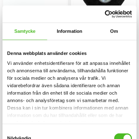
Pannband med Whippet
Halsband med Whippet
Pannband i kraftig Bomull /
Vackert halsband i metall med
Samtycke
Information
Om
Elastan med ett siluettmotiv av
Whippet. Bilden är ca 27mm i
en Whippet. Siluettbilden är ca 5
diameter och laminerad för att
109
98
cm hög.
vara hållbar och ge ett intryck av
SEK
SEK
djup i bilden. Läderrem som man
Denna webbplats använder cookies
kan anpassa till önskad längd.
INFO
KÖP
Lägg till i favoriter
Lägg til
Vi använder enhetsidentifierare för att anpassa innehållet
och annonserna till användarna, tillhandahålla funktioner
för sociala medier och analysera vår trafik. Vi
vidarebefordrar även sådana identifierare och annan
information från din enhet till de sociala medier och
annons- och analysföretag som vi samarbetar med.
Dessa kan i sin tur kombinera informationen med annan
information som du har tillhandahållit eller som de har
samlat in när du har använt deras tjänster.
Samtyckesval
Nödvändig
Mössa med Whippet
Dekal med Whippet