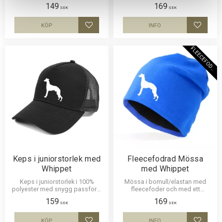
nät och en siluettbild av en
149
169
Whippet. Luftig och skön keps.
SEK
SEK
KÖP
INFO
Lägg till i favoriter
Lägg til
F
L
E
E
C
E
F
O
D
E
R
Keps i juniorstorlek med
Fleecefodrad Mössa
Whippet
med Whippet
Keps i juniorstorlek i 100%
Mössa i bomull/elastan med
polyester med snygg passform
fleecefoder och med ett
och baksida av nät och en
siluettmotiv av en Whippet.
159
169
siluettbild av en Whippet. Luftig
Mössan finns i flera färger.
SEK
SEK
och skön keps.
KÖP
INFO