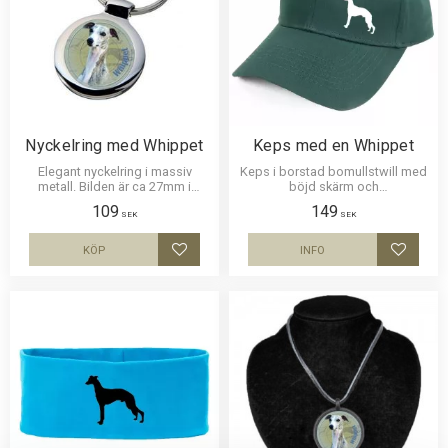
Nyckelring med Whippet
Keps med en Whippet
Elegant nyckelring i massiv
Keps i borstad bomullstwill med
metall. Bilden är ca 27mm i
böjd skärm och
diameter och laminerad för att
kardborrespänne och med ett
109
149
vara hållbar och ge ett intryck av
siluettmotiv av en Whippet.
SEK
SEK
djup i bilden.
Siluettbilden är ca 3,5 cm hög.
KÖP
INFO
Lägg till i favoriter
Lägg til