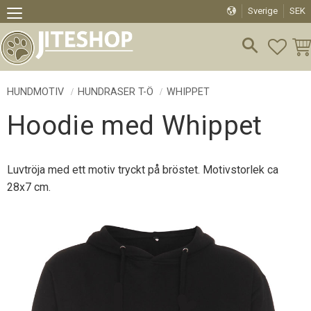
Sverige
SEK
Meny
FAVO
KU
HUNDMOTIV
HUNDRASER T-Ö
WHIPPET
Hoodie med Whippet
Luvtröja med ett motiv tryckt på bröstet. Motivstorlek ca
28x7 cm.