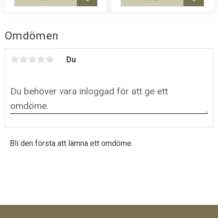
Lägg till i favoriter
Lägg til
Omdömen
Du
Bli den första att lämna ett omdöme.