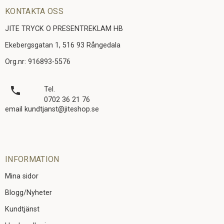
KONTAKTA OSS
JITE TRYCK O PRESENTREKLAM HB
Ekebergsgatan 1, 516 93 Rångedala
Org.nr: 916893-5576
local_phone
Tel.
0702 36 21 76
email kundtjanst@jiteshop.se
INFORMATION
Mina sidor
Blogg/Nyheter
Kundtjänst