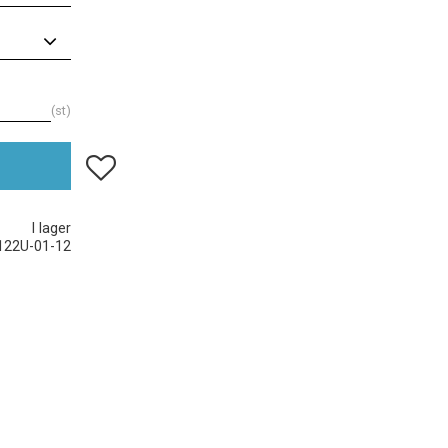
st
Lägg till i favoriter
I lager
122U-01-12