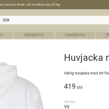
d varubrev direkt i din brevlåda upp till 3kg
IV
VARGMOTIV
FISKEMOTIV
F
Huvjacka 
Härlig huvjacka med ett fi
419
SEK
Välj Färg