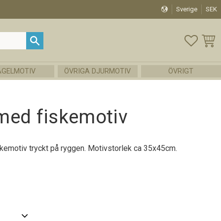
Sverige
SEK
FAVOR
KUND
ÅGELMOTIV
ÖVRIGA DJURMOTIV
ÖVRIGT
med fiskemotiv
skemotiv tryckt på ryggen. Motivstorlek ca 35x45cm.