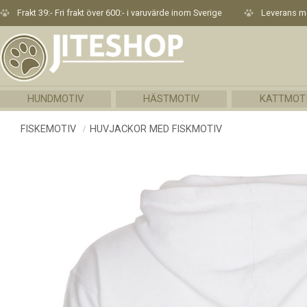
Frakt 39:- Fri frakt över 600:- i varuvärde inom Sverige
Leverans me
HUNDMOTIV
HÄSTMOTIV
KATTMOT
FISKEMOTIV
HUVJACKOR MED FISKMOTIV