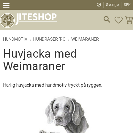
Sverige
SEK
Meny
FAVO
KU
HUNDMOTIV
HUNDRASER T-Ö
WEIMARANER
Huvjacka med
Weimaraner
Härlig huvjacka med hundmotiv tryckt på ryggen.