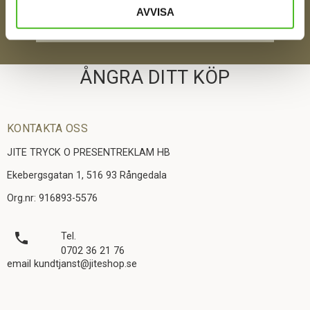
AVVISA
SKICKA
ÅNGRA DITT KÖP
KONTAKTA OSS
JITE TRYCK O PRESENTREKLAM HB
Ekebergsgatan 1, 516 93 Rångedala
Org.nr: 916893-5576
local_phone
Tel.
0702 36 21 76
email kundtjanst@jiteshop.se