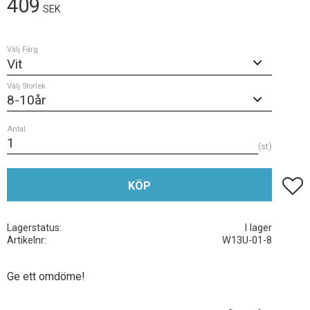
409
SEK
Välj Färg
Välj Storlek
Antal
st
Lägg t
KÖP
Lagerstatus
I lager
Artikelnr
W13U-01-8
Ge ett omdöme!