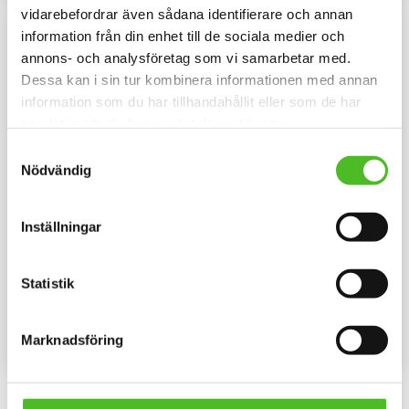
vidarebefordrar även sådana identifierare och annan
NYA FÄRGER
information från din enhet till de sociala medier och
annons- och analysföretag som vi samarbetar med.
Dessa kan i sin tur kombinera informationen med annan
information som du har tillhandahållit eller som de har
samlat in när du har använt deras tjänster.
Samtyckesval
Nödvändig
Inställningar
Dekal med Golden
Keps med Golden
Retriever
Retriever
Hjärtformad dekal 15cm bred i
Keps i sex olika färger med ett
Statistik
3D-variant med Golden Retriever
siluettmotiv av en Golden
som har en klisterbaksida för
Retriever
109
159
montering på bilruta m.m.
SEK
SEK
Marknadsföring
INFO
INFO
Lägg till i favoriter
Lägg til