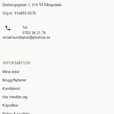
Ekebergsgatan 1, 516 93 Rångedala
Org.nr: 916893-5576
local_phone
Tel.
0702 36 21 76
email kundtjanst@jiteshop.se
INFORMATION
Mina sidor
Blogg/Nyheter
Kundtjänst
Hur handlar jag
Köpvillkor
Policy & cookies