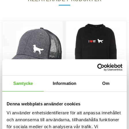
Samtycke
Information
Om
Gråmelerad Keps med
Hoodie med Golden
Golden Retriever
Retrievermotiv
Keps i i 100% polyester med
Luvtröja med ett Goldenmotiv
Denna webbplats använder cookies
snygg passform och baksida av
tryckt på bröstet. Motivstorlek ca
nät och en siluettbild av en
28x7 cm.
159
429
Vi använder enhetsidentifierare för att anpassa innehållet
Golden Retriever. Luftig och
SEK
SEK
skön keps.
och annonserna till användarna, tillhandahålla funktioner
KÖP
INFO
Lägg till i favoriter
Lägg til
för sociala medier och analysera vår trafik. Vi