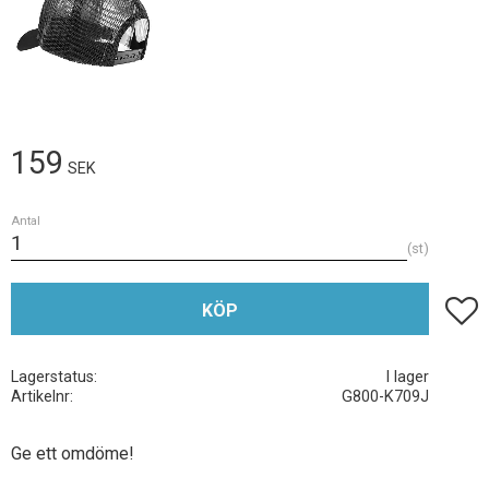
159
SEK
Antal
st
Lägg t
KÖP
Lagerstatus
I lager
Artikelnr
G800-K709J
Ge ett omdöme!