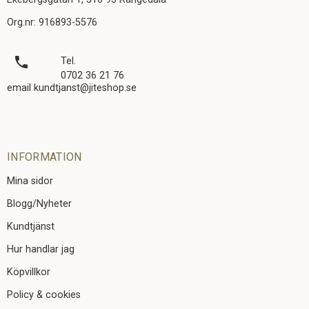
Org.nr: 916893-5576
local_phone
Tel.
0702 36 21 76
email kundtjanst@jiteshop.se
INFORMATION
Mina sidor
Blogg/Nyheter
Kundtjänst
Hur handlar jag
Köpvillkor
Policy & cookies