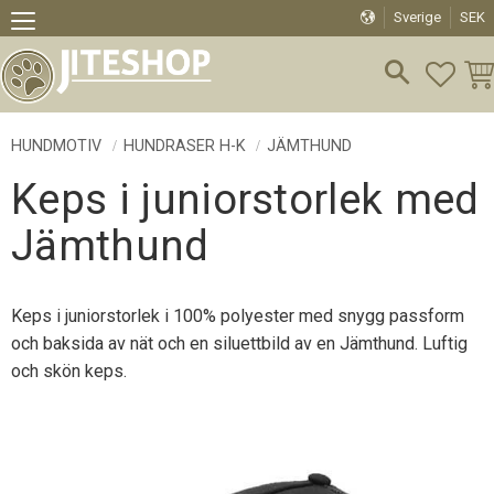
Sverige
SEK
Meny
FAVO
KU
HUNDMOTIV
HUNDRASER H-K
JÄMTHUND
Keps i juniorstorlek med
Jämthund
Keps i juniorstorlek i 100% polyester med snygg passform
och baksida av nät och en siluettbild av en Jämthund. Luftig
och skön keps.