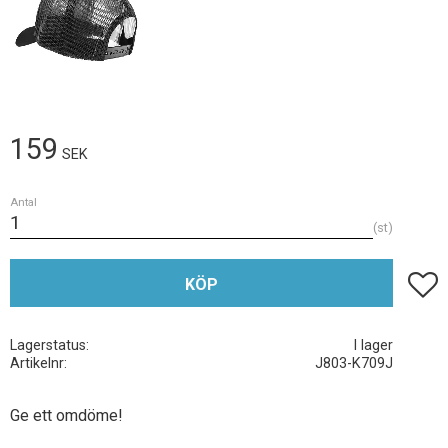
159
SEK
Antal
st
Lägg t
KÖP
Lagerstatus
I lager
Artikelnr
J803-K709J
Ge ett omdöme!