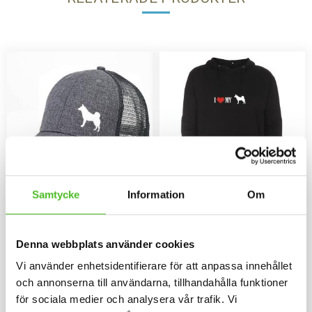
Samtycke
Information
Om
Gråmelerad Keps med
Hoodie med Jämthund
Jämthund
Luvtröja med ett
Jämthundsmotiv tryckt på
Keps i i 100% polyester med
Denna webbplats använder cookies
bröstet. Motivstorlek ca 28x7
snygg passform och baksida av
cm.
nät och en siluettbild av en
Vi använder enhetsidentifierare för att anpassa innehållet
159
429
Jämthund. Luftig och skön keps.
SEK
SEK
och annonserna till användarna, tillhandahålla funktioner
för sociala medier och analysera vår trafik. Vi
KÖP
INFO
Lägg till i favoriter
Lägg til