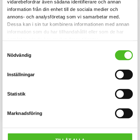
vidarebefordrar även sådana identifierare och annan
information från din enhet till de sociala medier och
annons- och analysföretag som vi samarbetar med.
Dessa kan i sin tur kombinera informationen med annan
information som du har tillhandahållit eller som de har
samlat in när du har använt deras tjänster.
Samtyckesval
Nödvändig
Inställningar
Mössa med Jämthund
Dekal med Jämthund
Mössa i bomull/elastan med ett
Hjärtformad bildekal 15cm bred i
siluettmotiv av en Jämthund.
3D-variant med Jämthund som
Statistik
Mössan finns i flera färger.
har en klisterbaksida för
159
109
montering på bilruta m.m.
SEK
SEK
INFO
INFO
Marknadsföring
Lägg till i favoriter
Lägg til
Omdömen