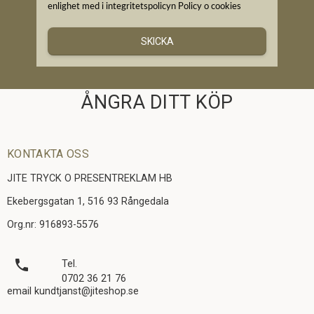
enlighet med i integritetspolicyn
Policy o cookies
SKICKA
ÅNGRA DITT KÖP
KONTAKTA OSS
JITE TRYCK O PRESENTREKLAM HB
Ekebergsgatan 1, 516 93 Rångedala
Org.nr: 916893-5576
local_phone
Tel.
0702 36 21 76
email kundtjanst@jiteshop.se