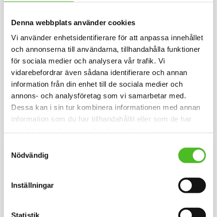
Denna webbplats använder cookies
Vi använder enhetsidentifierare för att anpassa innehållet
och annonserna till användarna, tillhandahålla funktioner
Dekaler med Posavski
Mössa med Posavski
för sociala medier och analysera vår trafik. Vi
Gonic
Gonic
vidarebefordrar även sådana identifierare och annan
Rund dekal i 3D-variant av hög
Mössa i bomull/elastan med ett
information från din enhet till de sociala medier och
kvalitet med ett motiv av en
siluettmotiv av en Posavski
annons- och analysföretag som vi samarbetar med.
Posavski Gonic. Finns i 3
Gonic. Mössan finns i flera
79
159
storlekar 10 cm , 15 cm och 30
färger.
SEK
SEK
Dessa kan i sin tur kombinera informationen med annan
cm i diameter.
information som du har tillhandahållit eller som de har
INFO
INFO
Lägg till i favoriter
Lägg til
samlat in när du har använt deras tjänster.
F
L
E
E
C
E
F
O
D
Samtyckesval
Nödvändig
E
R
Inställningar
Statistik