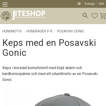
Sverige
SEK
Meny
FAVO
KU
HUNDMOTIV
HUNDRASER P-R
POSAVSKI GONIC
Keps med en Posavski
Gonic
Keps i borstad bomullstwill med böjd skärm och
kardborrespänne och med ett siluettmotiv av en Posavski
Gonic