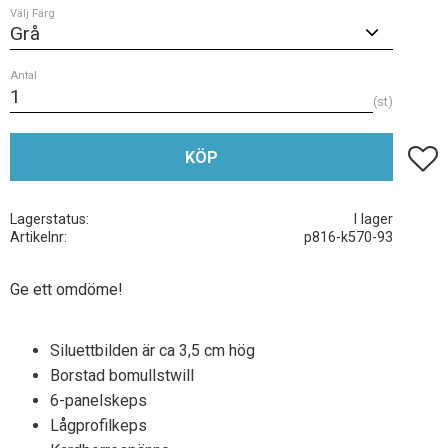
Välj Färg
Antal
st
Lägg t
KÖP
Lagerstatus
I lager
Artikelnr
p816-k570-93
Ge ett omdöme!
Siluettbilden är ca 3,5 cm hög
Borstad bomullstwill
6-panelskeps
Lågprofilkeps