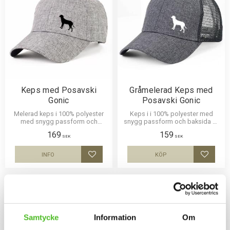
Keps med Posavski
Gråmelerad Keps med
Gonic
Posavski Gonic
Melerad keps i 100% polyester
Keps i i 100% polyester med
med snygg passform och
snygg passform och baksida av
metallspänne. Siluettmotiv av en
nät och en siluettbild av en
169
159
Posavski Gonic
Posavski Gonic. Luftig och skön
SEK
SEK
keps.
INFO
KÖP
Lägg till i favoriter
Lägg til
Samtycke
Information
Om