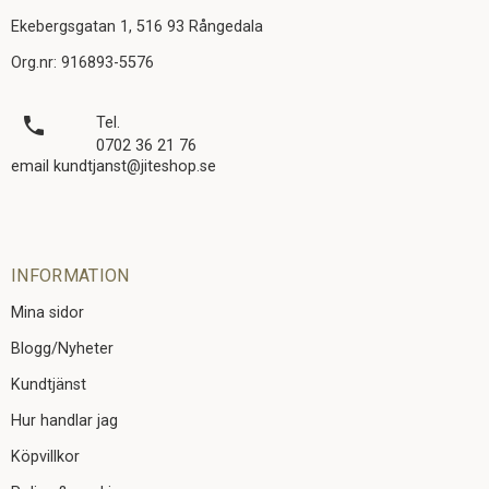
Ekebergsgatan 1, 516 93 Rångedala
Org.nr: 916893-5576
local_phone
Tel.
0702 36 21 76
email kundtjanst@jiteshop.se
INFORMATION
Mina sidor
Blogg/Nyheter
Kundtjänst
Hur handlar jag
Köpvillkor