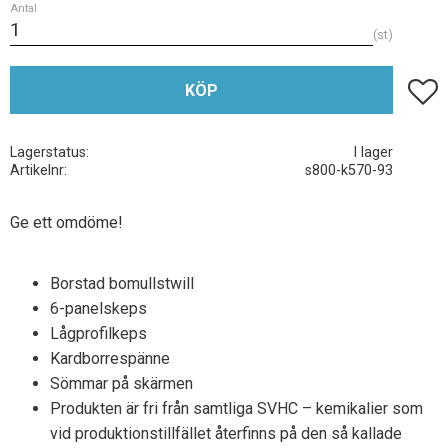
Antal
st
Lägg t
KÖP
Lagerstatus
I lager
Artikelnr
s800-k570-93
Ge ett omdöme!
Borstad bomullstwill
6-panelskeps
Lågprofilkeps
Kardborrespänne
Sömmar på skärmen
Produkten är fri från samtliga SVHC – kemikalier som
vid produktionstillfället återfinns på den så kallade