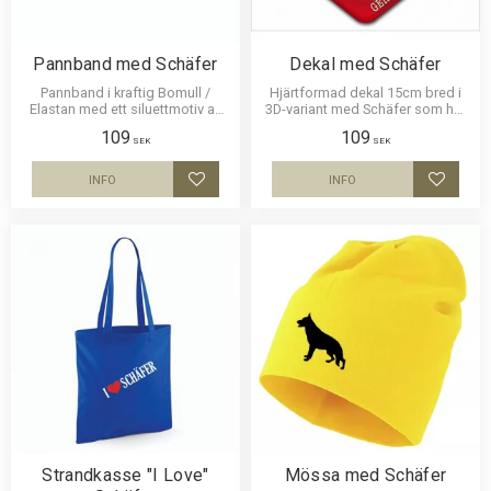
Pannband med Schäfer
Dekal med Schäfer
Pannband i kraftig Bomull /
Hjärtformad dekal 15cm bred i
Elastan med ett siluettmotiv av
3D-variant med Schäfer som har
en Schäfer.
en klisterbaksida för montering
109
109
på bilruta m.m.
SEK
SEK
INFO
INFO
Lägg till i favoriter
Lägg til
Strandkasse "I Love"
Mössa med Schäfer