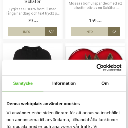
Schäfer
Mössa i bomullspandex med ett
siluettmotiv av en Schäfer .
Tygkasse i 100% bomull med
Mössan finns i flera färger.
långa handtag och text tryckt på
en sida. Motivstorlek ca 25 x 5
79
159
cm.
SEK
SEK
INFO
INFO
Lägg till i favoriter
Lägg til
Samtycke
Information
Om
Denna webbplats använder cookies
Hoodie med
Dekal med Schäfer
Vi använder enhetsidentifierare för att anpassa innehållet
Schäfermotiv
Hjärtformad dekal 15cm bred i
och annonserna till användarna, tillhandahålla funktioner
3D-variant med Schäfer som har
Luvtröja med ett Schäfermotiv
en klisterbaksida för montering
för sociala medier och analysera vår trafik. Vi
tryckt på bröstet. Motivstorlek ca