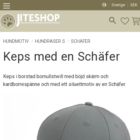
Sverige
SEK
Meny
FAVO
KU
HUNDMOTIV
HUNDRASER S
SCHÄFER
Keps med en Schäfer
Keps i borstad bomullstwill med böjd skärm och
kardborrespänne och med ett siluettmotiv av en Schäfer.