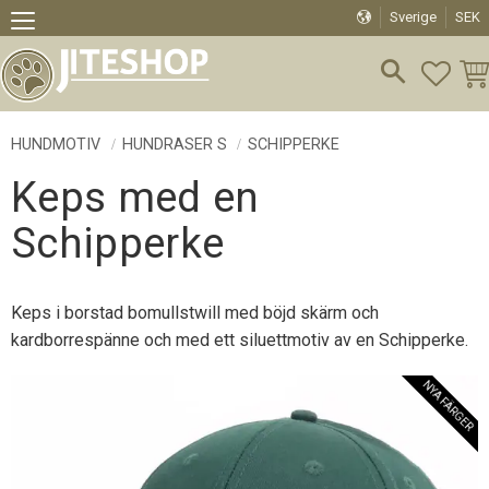
Sverige
SEK
Meny
FAVO
KU
HUNDMOTIV
HUNDRASER S
SCHIPPERKE
Keps med en
Schipperke
Keps i borstad bomullstwill med böjd skärm och
kardborrespänne och med ett siluettmotiv av en Schipperke.
NYA FÄRGER