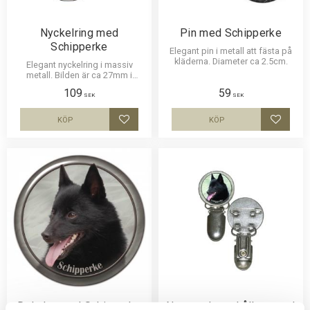
Nyckelring med
Pin med Schipperke
Schipperke
Elegant pin i metall att fästa på
kläderna. Diameter ca 2.5cm.
Elegant nyckelring i massiv
metall. Bilden är ca 27mm i
diameter och laminerad för att
109
59
vara hållbar och ge ett intryck av
SEK
SEK
djup i bilden.
KÖP
KÖP
Lägg till i favoriter
Lägg til
Dekaler med Schipperke
Nummerlappshållare med