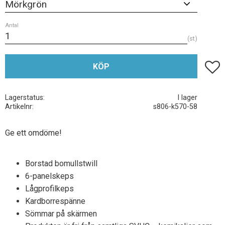
Antal
st
Lägg t
KÖP
Lagerstatus
I lager
Artikelnr
s806-k570-58
Ge ett omdöme!
Borstad bomullstwill
6-panelskeps
Lågprofilkeps
Kardborrespänne
Sömmar på skärmen