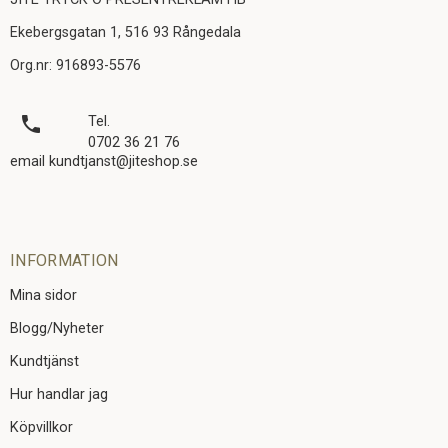
Ekebergsgatan 1, 516 93 Rångedala
Org.nr: 916893-5576
local_phone
Tel.
0702 36 21 76
email kundtjanst@jiteshop.se
INFORMATION
Mina sidor
Blogg/Nyheter
Kundtjänst
Hur handlar jag
Köpvillkor