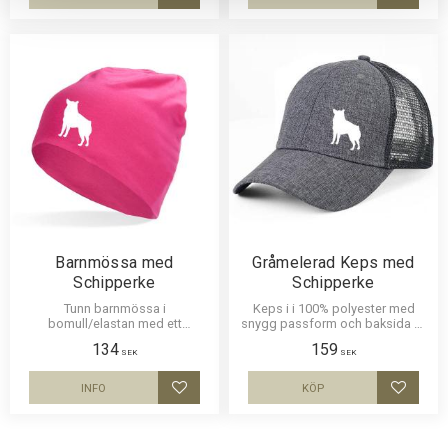
Lägg till i favoriter
Lägg til
Barnmössa med
Gråmelerad Keps med
Schipperke
Schipperke
Tunn barnmössa i
Keps i i 100% polyester med
bomull/elastan med ett
snygg passform och baksida av
siluettmotiv av en Schipperke.
nät och en siluettbild av en
134
159
Mössan finns i flera färger.
Schipperke. Luftig och skön
SEK
SEK
keps.
INFO
KÖP
Lägg till i favoriter
Lägg til