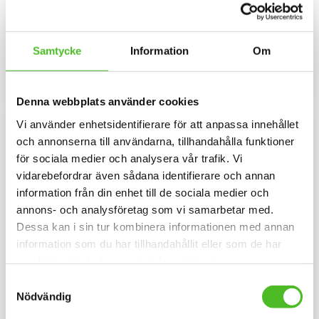
Schipperke
Rund dekal i 3D-variant av hög
kvalitet med ett motiv av
Nummerlappshållare i metall
Schipperke. Finns i 3 storlekar 10
med säkerhetsnål för att sätta
cm , 15 cm och 30 cm i diameter.
fast på kläderna och en stark
Samtycke
Information
Om
79
69
klämma för nummerlappen.
SEK
SEK
Bilden är ca 27mm i diameter
och laminerad för att vara hållbar
INFO
KÖP
Lägg till i favoriter
Lägg til
och ge ett uttryck av djup i
Denna webbplats använder cookies
bilden.
Vi använder enhetsidentifierare för att anpassa innehållet
och annonserna till användarna, tillhandahålla funktioner
för sociala medier och analysera vår trafik. Vi
vidarebefordrar även sådana identifierare och annan
information från din enhet till de sociala medier och
annons- och analysföretag som vi samarbetar med.
Dessa kan i sin tur kombinera informationen med annan
information som du har tillhandahållit eller som de har
samlat in när du har använt deras tjänster.
Mössa med Schipperke
Dekal med Schipperke
Samtyckesval
Mössa i bomullspandex med ett
Hjärtformad dekal 15cm bred i
Nödvändig
siluettmotiv av en Schipperke.
3D-variant med som har en
Mössan finns i flera färger.
klisterbaksida för montering på