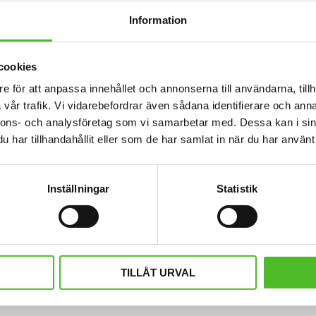
Information
cookies
e för att anpassa innehållet och annonserna till användarna, tillh
vår trafik. Vi vidarebefordrar även sådana identifierare och anna
nnons- och analysföretag som vi samarbetar med. Dessa kan i sin
har tillhandahållit eller som de har samlat in när du har använt 
Inställningar
Statistik
nband med Tervueren
Mössa med Tervue
 kraftig Bomull / Elastan med ett
Mössa i bomull/elastan med ett sil
uettmotiv av en Tervueren.
Tervueren. Mössan finns i fler
109
159
SEK
SEK
TILLÅT URVAL
INFO
INFO
Lägg till i favoriter