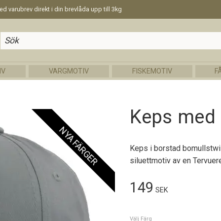
d varubrev direkt i din brevlåda upp till 3kg
IV
VARGMOTIV
FISKEMOTIV
F
Keps med 
NYA FÄRGER
Keps i borstad bomullstwi
siluettmotiv av en Tervuer
149
SEK
Välj Färg