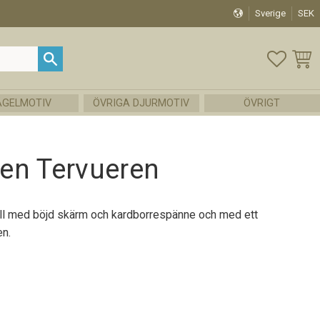
Sverige
SEK
FAVOR
KUND
ÅGELMOTIV
ÖVRIGA DJURMOTIV
ÖVRIGT
en Tervueren
ll med böjd skärm och kardborrespänne och med ett
en.