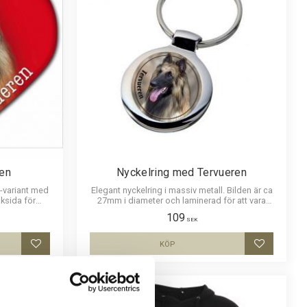
en
Nyckelring med Tervueren
-variant med
Elegant nyckelring i massiv metall. Bilden är ca
ksida för
27mm i diameter och laminerad för att vara
.m.
hållbar och ge ett uttryck av djup i bilden.
109
SEK
KÖP
Lägg till i favoriter
Lägg till i