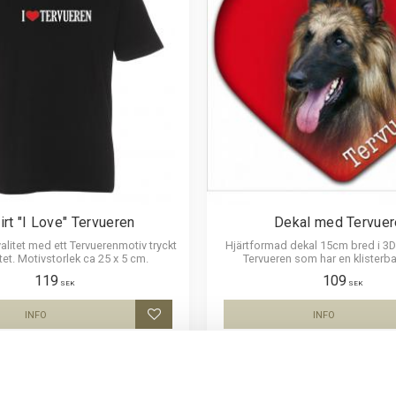
irt "I Love" Tervueren
Dekal med Tervuer
kvalitet med ett Tervuerenmotiv tryckt
Hjärtformad dekal 15cm bred i 3D
et. Motivstorlek ca 25 x 5 cm.
Tervueren som har en klisterba
montering på bilruta m
119
109
SEK
SEK
INFO
INFO
Lägg till i favoriter