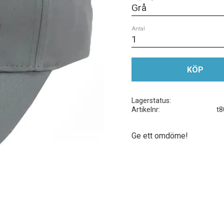
Antal
KÖP
Lagerstatus
Artikelnr
t8
Ge ett omdöme!