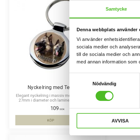
Samtycke
Denna webbplats använder 
Vi använder enhetsidentifierar
sociala medier och analysera 
till de sociala medier och a
med annan information som du 
Samtyckesval
Nödvändig
Nyckelring med Tervueren
Pan
Elegant nyckelring i massiv metall. Bilden är ca
Pannband i
27mm i diameter och laminerad för att vara
sil
hållbar och ge ett intryck av djup i bilden.
109
SEK
AVVISA
KÖP
Lägg till i favoriter