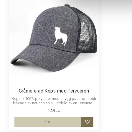
Gråmelerad Keps med Tervueren
Keps i i 100% polyester med snygg passform och
baksida av nät och en siluettbild av en Tervueren.
Luftig och skön keps.
149
SEK
KÖP
Lägg till i favoriter