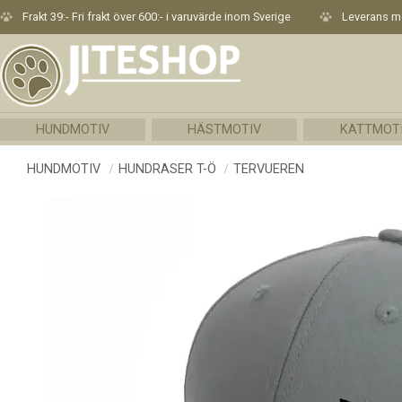
Frakt 39:- Fri frakt över 600:- i varuvärde inom Sverige
Leverans me
HUNDMOTIV
HÄSTMOTIV
KATTMOT
HUNDMOTIV
HUNDRASER T-Ö
TERVUEREN