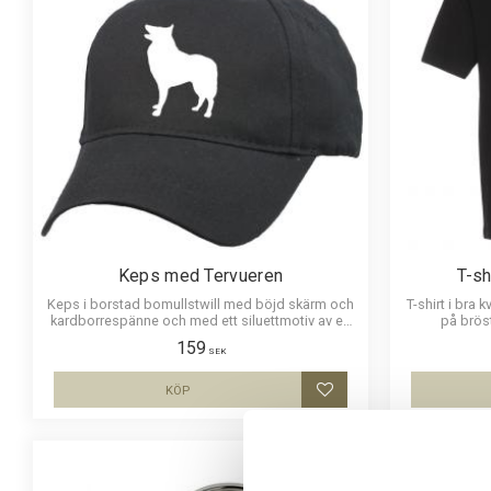
Keps med Tervueren
T-sh
Keps i borstad bomullstwill med böjd skärm och
T-shirt i bra 
kardborrespänne och med ett siluettmotiv av en
på bröst
Tervueren.
159
SEK
KÖP
Lägg till i favoriter