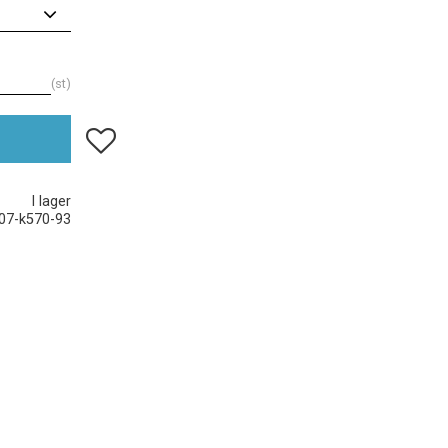
st
Lägg till i favoriter
I lager
07-k570-93