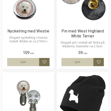
Nyckelring med Westie
Pin med West Highland
White Terrier
Elegant nyckelring i massiv
metall. Bilden är ca 27mm i
Elegant pin i metall att fästa på
diameter och laminerad för att
kläderna. Diameter ca 2.5cm.
vara hållbar och ge ett intryck av
109
59
djup i bilden.
SEK
SEK
KÖP
KÖP
Lägg till i favoriter
Lägg til