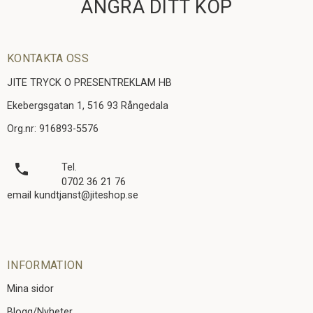
ÅNGRA DITT KÖP
KONTAKTA OSS
JITE TRYCK O PRESENTREKLAM HB
Ekebergsgatan 1, 516 93 Rångedala
Org.nr: 916893-5576
local_phone
Tel.
0702 36 21 76
email kundtjanst@jiteshop.se
INFORMATION
Mina sidor
Blogg/Nyheter