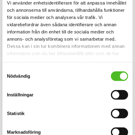
Vi använder enhetsidentifierare för att anpassa innehållet
och annonserna till användarna, tillhandahålla funktioner
Keps med West Highland
Dekaler med West
för sociala medier och analysera vår trafik. Vi
White Terrier
Highland White Terrier
vidarebefordrar även sådana identifierare och annan
Keps i borstad bomullstwill med
Rund dekal i 3D-variant av hög
böjd skärm och
kvalitet med ett motiv av West
information från din enhet till de sociala medier och
kardborrespänne och med ett
Highland White Terrier. Finns i 3
159
79
annons- och analysföretag som vi samarbetar med.
siluettmotiv av en Westie.
storlekar 10 cm , 15 cm och 30
SEK
SEK
cm i diameter.
Dessa kan i sin tur kombinera informationen med annan
INFO
INFO
Lägg till i favoriter
Lägg til
information som du har tillhandahållit eller som de har
samlat in när du har använt deras tjänster.
Samtyckesval
Nödvändig
Inställningar
Statistik
Pannband med West
Hoodie med Westie
Marknadsföring