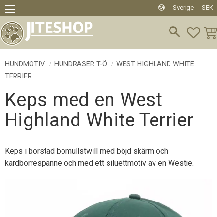
Sverige
SEK
Meny
FAVO
KU
HUNDMOTIV
HUNDRASER T-Ö
WEST HIGHLAND WHITE
TERRIER
Keps med en West
Highland White Terrier
Keps i borstad bomullstwill med böjd skärm och
kardborrespänne och med ett siluettmotiv av en Westie.