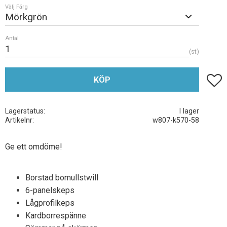
Välj Färg
Antal
st
Lägg t
KÖP
Lagerstatus
I lager
Artikelnr
w807-k570-58
Ge ett omdöme!
Borstad bomullstwill
6-panelskeps
Lågprofilkeps
Kardborrespänne