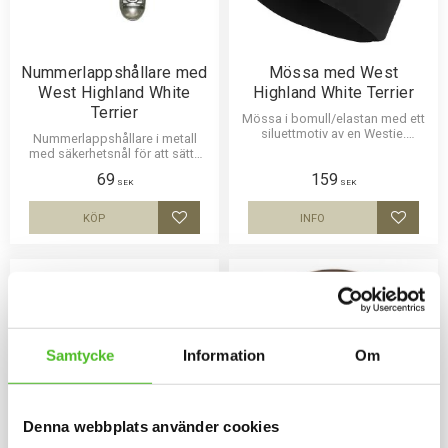
Nummerlappshållare med
Mössa med West
West Highland White
Highland White Terrier
Terrier
Mössa i bomull/elastan med ett
siluettmotiv av en Westie.
Nummerlappshållare i metall
Mössan finns i flera färger.
med säkerhetsnål för att sätta
fast på kläderna och en stark
69
159
klämma för nummerlappen.
SEK
SEK
Bilden är ca 27mm i diameter
och laminerad för att vara hållbar
KÖP
INFO
Lägg till i favoriter
Lägg til
och ge ett uttryck av djup i
bilden.
Samtycke
Information
Om
Denna webbplats använder cookies