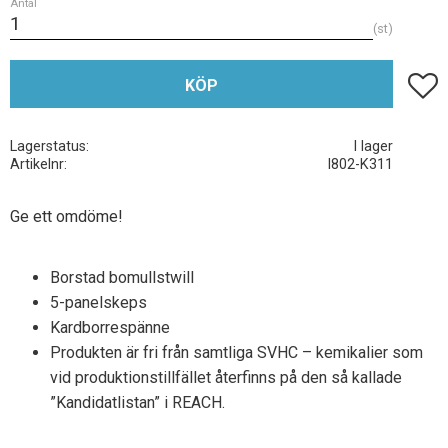
Antal
st
Lägg t
KÖP
Lagerstatus
I lager
Artikelnr
I802-K311
Ge ett omdöme!
Borstad bomullstwill
5-panelskeps
Kardborrespänne
Produkten är fri från samtliga SVHC – kemikalier som
vid produktionstillfället återfinns på den så kallade
”Kandidatlistan” i REACH.