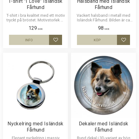
T-shirt "I Love" Isländsk
Halsband med Isländsk
Fårhund
Fårhund
T-shirt i bra kvalitet med ett motiv
Vackert halsband i metall med
tryckt på bröstet. Motivstorlek ca
Isländsk Fårhund. Bilden är ca
25 x 10 cm.
27mm i diameter och laminerad
129
98
för att vara hållbar och ge ett
SEK
SEK
intryck av djup i bilden. Läderrem
som man kan anpassa till
INFO
KÖP
Lägg till i favoriter
Lägg til
önskad längd.
Nyckelring med Isländsk
Dekaler med Isländsk
Fårhund
Fårhund
Elegant nyckelring i massiv
Rund dekal i 3D-variant av hög