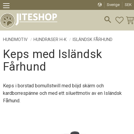
Sverige
SEK
Meny
FAVO
KU
HUNDMOTIV
HUNDRASER H-K
ISLÄNDSK FÅRHUND
Keps med Isländsk
Fårhund
Keps i borstad bomullstwill med böjd skärm och
kardborrespänne och med ett siluettmotiv av en Isländsk
Fårhund.