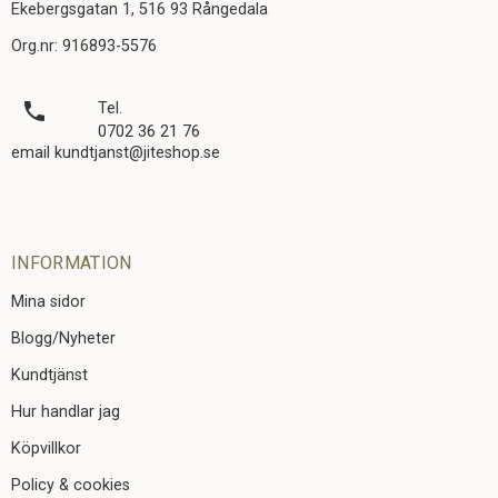
Ekebergsgatan 1, 516 93 Rångedala
Org.nr: 916893-5576
local_phone
Tel.
0702 36 21 76
email kundtjanst@jiteshop.se
INFORMATION
Mina sidor
Blogg/Nyheter
Kundtjänst
Hur handlar jag
Köpvillkor
Policy & cookies