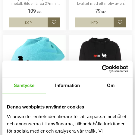
metall. Bilden är ca 27mm i
kvalitet med ett motiv av en
diameter och laminerad för att
Isländsk Fårhund. Finns i 3
109
79
vara hållbar och ge ett intryck av
storlekar 10 cm , 15 cm och 30
SEK
SEK
djup i bilden.
cm i diameter.
KÖP
INFO
Lägg till i favoriter
Lägg til
Samtycke
Information
Om
Mössa med Isländsk
Hoodie med Isländsk
Denna webbplats använder cookies
Fårhund
Fårhund
Vi använder enhetsidentifierare för att anpassa innehållet
Mössa i bomullspandex med ett
Luvtröja med ett Isländsk
siluettmotiv av en Isländsk
Fårhundsmotiv tryckt på bröstet.
och annonserna till användarna, tillhandahålla funktioner
Fårhund. Mössan finns i flera
Motivstorlek ca 28x7 cm.
159
429
för sociala medier och analysera vår trafik. Vi
färger.
SEK
SEK