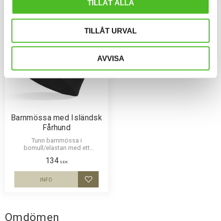
TILLÅT ALLA
TILLÅT URVAL
AVVISA
Barnmössa med Isländsk
Fårhund
Tunn barnmössa i
bomull/elastan med ett
siluettmotiv av en Isländsk
134
Fårhund. Mössan finns i flera
SEK
färger.
INFO
Lägg till i favoriter
Omdömen