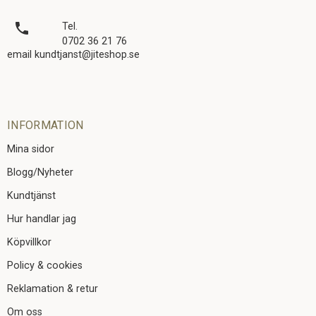
local_phone
Tel.
0702 36 21 76
email kundtjanst@jiteshop.se
INFORMATION
Mina sidor
Blogg/Nyheter
Kundtjänst
Hur handlar jag
Köpvillkor
Policy & cookies
Reklamation & retur
Om oss