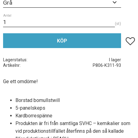
Antal
st
Lägg t
KÖP
Lagerstatus
I lager
Artikelnr
P806-K311-93
Ge ett omdöme!
Borstad bomullstwill
5-panelskeps
Kardborrespänne
Produkten är fri från samtliga SVHC – kemikalier som
vid produktionstillfället återfinns på den så kallade