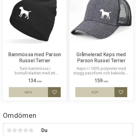
Barnmössa med Parson
Gråmelerad Keps med
Russel Terrier
Parson Russel Terrier
Tunn barnmössa i
Keps i i 100% polyester med
bomull/elastan med ett
snygg passform och baksida av
siluettmotiv av en Parson Russel
nät och en siluettbild av en
134
159
Terrier. Mössan finns i flera
Parson Russel Terrier. Luftig och
SEK
SEK
färger.
skön keps.
INFO
KÖP
Lägg till i favoriter
Lägg til
Omdömen
Du