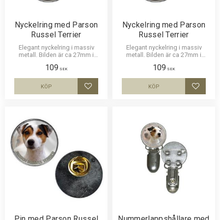
Nyckelring med Parson
Nyckelring med Parson
Russel Terrier
Russel Terrier
Elegant nyckelring i massiv
Elegant nyckelring i massiv
metall. Bilden är ca 27mm i
metall. Bilden är ca 27mm i
diameter och laminerad för att
diameter och laminerad för att
109
109
vara hållbar och ge ett uttryck av
vara hållbar och ge ett intryck av
SEK
SEK
djup i bilden.
djup i bilden.
KÖP
KÖP
Lägg till i favoriter
Lägg til
Pin med Parson Russel
Nummerlappshållare med