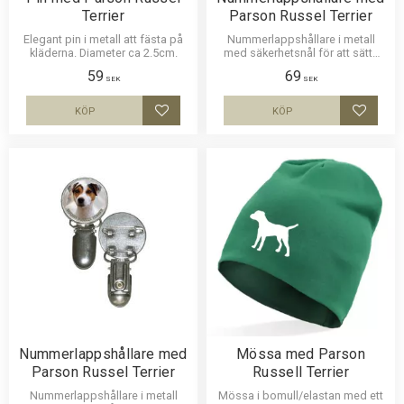
Terrier
Parson Russel Terrier
Elegant pin i metall att fästa på
Nummerlappshållare i metall
kläderna. Diameter ca 2.5cm.
med säkerhetsnål för att sätta
fast på kläderna och en stark
59
69
klämma för nummerlappen.
SEK
SEK
Bilden är ca 27mm i diameter
och laminerad för att vara hållbar
KÖP
KÖP
Lägg till i favoriter
Lägg til
och ge ett uttryck av djup i
bilden.
Nummerlappshållare med
Mössa med Parson
Parson Russel Terrier
Russell Terrier
Nummerlappshållare i metall
Mössa i bomull/elastan med ett