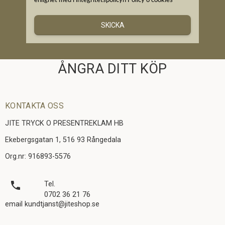
enlighet med i integritetspolicyn
Policy o cookies
SKICKA
ÅNGRA DITT KÖP
KONTAKTA OSS
JITE TRYCK O PRESENTREKLAM HB
Ekebergsgatan 1, 516 93 Rångedala
Org.nr: 916893-5576
local_phone
Tel.
0702 36 21 76
email kundtjanst@jiteshop.se