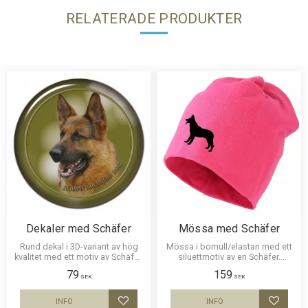
RELATERADE PRODUKTER
Dekaler med Schäfer
Mössa med Schäfer
Rund dekal i 3D-variant av hög
Mössa i bomull/elastan med ett
kvalitet med ett motiv av Schäfer.
siluettmotiv av en Schäfer.
Finns i 3 storlekar 10 cm , 15 cm
Mössan finns i flera färger.
79
159
och 30 cm i diameter.
SEK
SEK
INFO
INFO