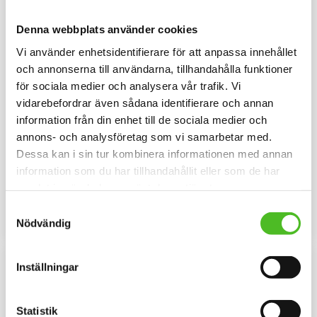
Denna webbplats använder cookies
Vi använder enhetsidentifierare för att anpassa innehållet
och annonserna till användarna, tillhandahålla funktioner
för sociala medier och analysera vår trafik. Vi
vidarebefordrar även sådana identifierare och annan
information från din enhet till de sociala medier och
Hoodie med Schäfer
Gråmelerad Keps med
annons- och analysföretag som vi samarbetar med.
Schäfer
Luvtröja med ett motiv av en
Dessa kan i sin tur kombinera informationen med annan
Schäfer tryckt på bröstet.
Keps i i 100% polyester med
information som du har tillhandahållit eller som de har
Motivstorlek ca 28x7 cm.
snygg passform och baksida av
nät och en siluettbild av en
samlat in när du har använt deras tjänster.
429
159
Schäfer. Luftig och skön keps.
SEK
SEK
Samtyckesval
INFO
KÖP
Nödvändig
Lägg till i favoriter
Lägg til
Inställningar
Statistik