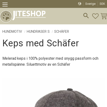
Sverige
SEK
Meny
FAVO
KU
HUNDMOTIV
HUNDRASER S
SCHÄFER
Keps med Schäfer
Melerad keps i 100% polyester med snygg passform och
metallspänne. Siluettmotiv av en Schäfer