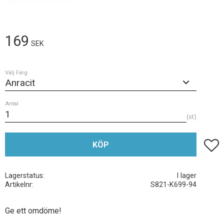
169
SEK
Välj Färg
Antal
st
Lägg t
KÖP
Lagerstatus
I lager
Artikelnr
S821-K699-94
Ge ett omdöme!