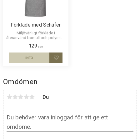
Förkläde med Schäfer
Miljövänligt förkläde i
återanvänd bomull och polyester
med ett motiv av Schäfer.
129
Motivstorlek ca 18 x 15 cm.
SEK
INFO
Lägg till i favoriter
Omdömen
Du