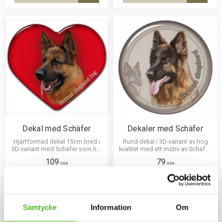
Lägg till i favoriter
Lägg til
Dekal med Schäfer
Dekaler med Schäfer
Hjärtformad dekal 15cm bred i
Rund dekal i 3D-variant av hög
3D-variant med Schäfer som har
kvalitet med ett motiv av Schäfer.
en klisterbaksida för montering
Finns i 3 storlekar 10 cm , 15 cm
109
79
på bilruta m.m.
och 30 cm i diameter.
SEK
SEK
INFO
INFO
Lägg till i favoriter
Lägg til
Samtycke
Information
Om