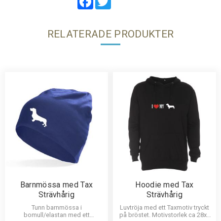
RELATERADE PRODUKTER
Barnmössa med Tax
Hoodie med Tax
Strävhårig
Strävhårig
Tunn barnmössa i
Luvtröja med ett Taxmotiv tryckt
bomull/elastan med ett
på bröstet. Motivstorlek ca 28x7