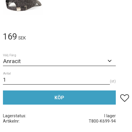
169
SEK
Välj Färg
Antal
st
Lägg t
KÖP
Lagerstatus
I lager
Artikelnr
T800-K699-94