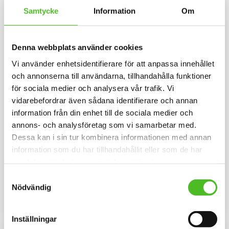
Lägg till i favoriter
Lägg til
Samtycke
Information
Om
Denna webbplats använder cookies
Vi använder enhetsidentifierare för att anpassa innehållet
och annonserna till användarna, tillhandahålla funktioner
för sociala medier och analysera vår trafik. Vi
vidarebefordrar även sådana identifierare och annan
information från din enhet till de sociala medier och
annons- och analysföretag som vi samarbetar med.
Pannband med Tax
Orange Keps med Tax
Dessa kan i sin tur kombinera informationen med annan
Långhårig
Strävhårig
information som du har tillhandahållit eller som de har
Pannband i kraftig Bomull /
Fluorescerande keps i polyester
samlat in när du har använt deras tjänster.
Elastan med ett siluettmotiv av
med Tax Strävhårig. Reflex fram
en Tax Långhårig
och bak. Populär jägarkeps.
Samtyckesval
109
169
SEK
SEK
Nödvändig
INFO
KÖP
Lägg till i favoriter
Lägg til
Inställningar