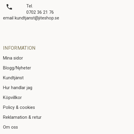
local_phone
Tel.
0702 36 21 76
email kundtjanst@jiteshop.se
INFORMATION
Mina sidor
Blogg/Nyheter
Kundtjänst
Hur handlar jag
Köpvillkor
Policy & cookies
Reklamation & retur
Om oss