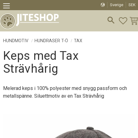
Sverige
SEK
Meny
FAVO
KU
HUNDMOTIV
HUNDRASER T-Ö
TAX
Keps med Tax
Strävhårig
Melerad keps i 100% polyester med snygg passform och
metallspänne. Siluettmotiv av en Tax Strävhårig