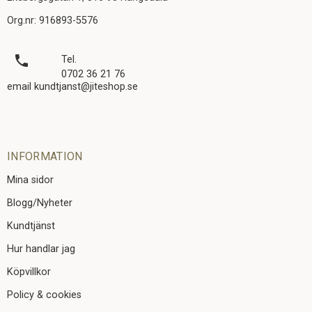
Org.nr: 916893-5576
local_phone
Tel.
0702 36 21 76
email kundtjanst@jiteshop.se
INFORMATION
Mina sidor
Blogg/Nyheter
Kundtjänst
Hur handlar jag
Köpvillkor
Policy & cookies