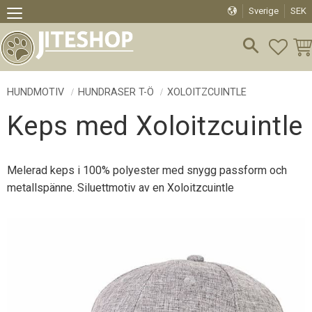
Sverige
SEK
Meny
FAVO
KU
HUNDMOTIV
HUNDRASER T-Ö
XOLOITZCUINTLE
Keps med Xoloitzcuintle
Melerad keps i 100% polyester med snygg passform och
metallspänne. Siluettmotiv av en Xoloitzcuintle