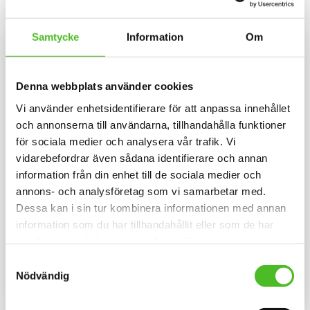
INFO
INFO
Lägg till i favoriter
Lägg til
Samtycke
Information
Om
Denna webbplats använder cookies
Vi använder enhetsidentifierare för att anpassa innehållet
och annonserna till användarna, tillhandahålla funktioner
för sociala medier och analysera vår trafik. Vi
vidarebefordrar även sådana identifierare och annan
information från din enhet till de sociala medier och
annons- och analysföretag som vi samarbetar med.
Dekaler med
Pannband med
Xoloitzcuintle
Xoloitzcuintle
Dessa kan i sin tur kombinera informationen med annan
information som du har tillhandahållit eller som de har
Rund dekal i 3D-variant av hög
Pannband i kraftig Bomull /
kvalitet med ett motiv av
Elastan med ett siluettmotiv av
samlat in när du har använt deras tjänster.
Xoloitzcuintle. Finns i 2 storlekar
en Xoloitzcuintle
79
109
10 cm och 15 cm i diameter.
SEK
SEK
Samtyckesval
Nödvändig
INFO
INFO
Lägg till i favoriter
Lägg til