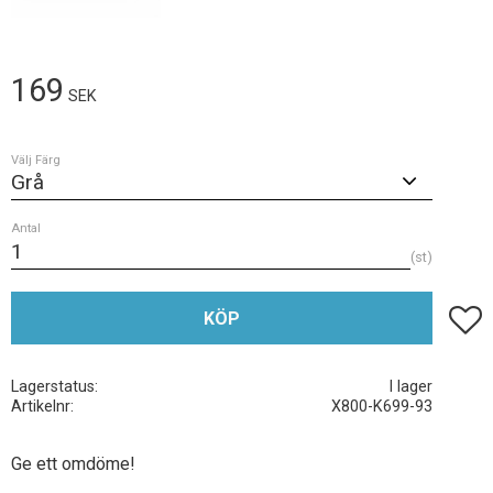
169
SEK
Välj Färg
Antal
st
Lägg t
KÖP
Lagerstatus
I lager
Artikelnr
X800-K699-93
Ge ett omdöme!