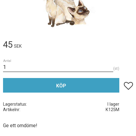
45
SEK
Antal
st
Lägg t
KÖP
Lagerstatus
I lager
Artikelnr
K125M
Ge ett omdöme!