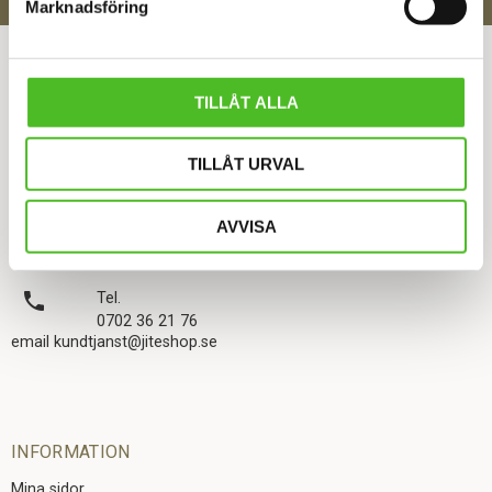
Marknadsföring
ÅNGRA DITT KÖP
TILLÅT ALLA
KONTAKTA OSS
TILLÅT URVAL
JITE TRYCK O PRESENTREKLAM HB
Ekebergsgatan 1, 516 93 Rångedala
AVVISA
Org.nr: 916893-5576
local_phone
Tel.
0702 36 21 76
email kundtjanst@jiteshop.se
INFORMATION
Mina sidor