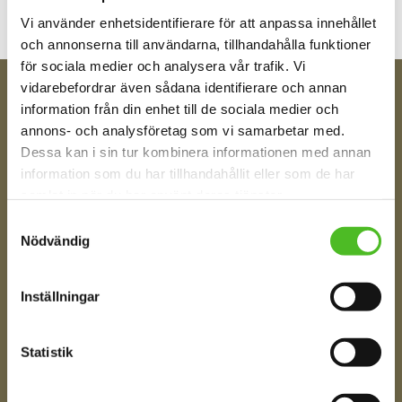
Vi använder enhetsidentifierare för att anpassa innehållet
och annonserna till användarna, tillhandahålla funktioner
för sociala medier och analysera vår trafik. Vi
vidarebefordrar även sådana identifierare och annan
information från din enhet till de sociala medier och
FÅ TIPS OM NYHETER!
annons- och analysföretag som vi samarbetar med.
Din e-post
Dessa kan i sin tur kombinera informationen med annan
information som du har tillhandahållit eller som de har
samlat in när du har använt deras tjänster.
Ditt Namn
Samtyckesval
Nödvändig
Inställningar
Jag samtycker till att motta digital kommunikation i
enlighet med i integritetspolicyn
Policy o cookies
Statistik
SKICKA