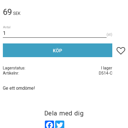
69
SEK
Antal
st
Lägg t
KÖP
Lagerstatus
I lager
Artikelnr
D514-C
Ge ett omdöme!
Dela med dig
Facebook
Twitter