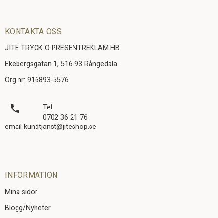
KONTAKTA OSS
JITE TRYCK O PRESENTREKLAM HB
Ekebergsgatan 1, 516 93 Rångedala
Org.nr: 916893-5576
local_phone
Tel.
0702 36 21 76
email kundtjanst@jiteshop.se
INFORMATION
Mina sidor
Blogg/Nyheter