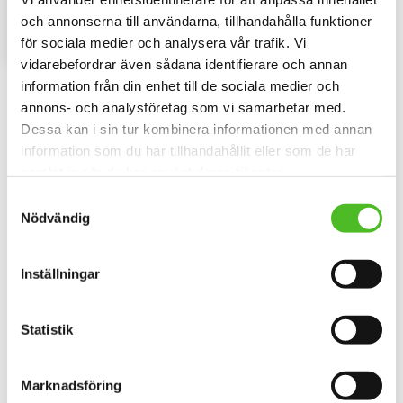
79
Finns i 2 storlekar 10 cm och 15
SEK
cm i diameter.
och annonserna till användarna, tillhandahålla funktioner
INFO
för sociala medier och analysera vår trafik. Vi
Lägg till i favoriter
vidarebefordrar även sådana identifierare och annan
information från din enhet till de sociala medier och
Omdömen
annons- och analysföretag som vi samarbetar med.
Dessa kan i sin tur kombinera informationen med annan
Du
information som du har tillhandahållit eller som de har
samlat in när du har använt deras tjänster.
Samtyckesval
Nödvändig
Inställningar
Bli den första att lämna ett omdöme.
Statistik
Marknadsföring