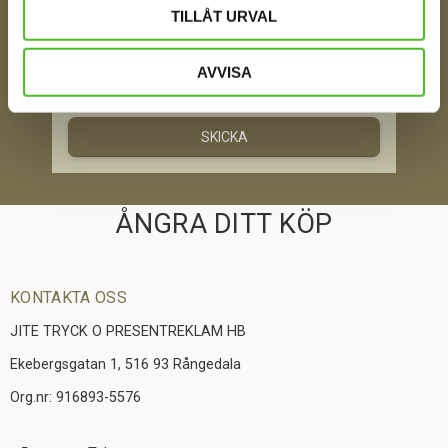
TILLÅT URVAL
Jag samtycker till att motta digital kommunikation i
AVVISA
enlighet med i integritetspolicyn
Policy o cookies
SKICKA
ÅNGRA DITT KÖP
KONTAKTA OSS
JITE TRYCK O PRESENTREKLAM HB
Ekebergsgatan 1, 516 93 Rångedala
Org.nr: 916893-5576