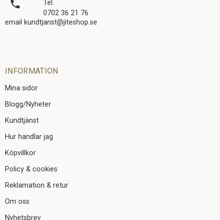
local_phone
Tel.
0702 36 21 76
email kundtjanst@jiteshop.se
INFORMATION
Mina sidor
Blogg/Nyheter
Kundtjänst
Hur handlar jag
Köpvillkor
Policy & cookies
Reklamation & retur
Om oss
Nyhetsbrev