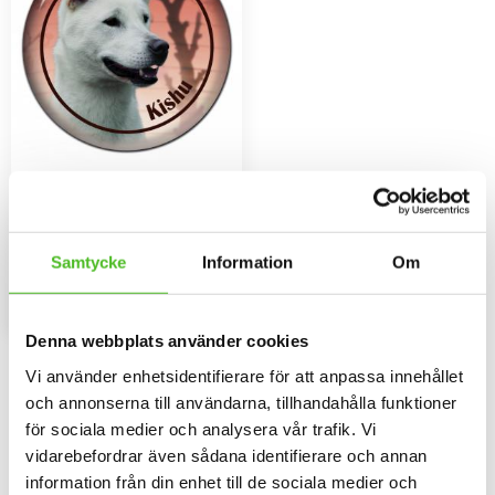
Dekaler med Kishu
Rund dekal i 3D-variant av hög
kvalitet med ett motiv av en
Kishu. Finns i 2 storlekar 10 cm
79
Samtycke
Information
Om
och 15 cm i diameter.
SEK
INFO
Lägg till i favoriter
Denna webbplats använder cookies
Vi använder enhetsidentifierare för att anpassa innehållet
Omdömen
och annonserna till användarna, tillhandahålla funktioner
för sociala medier och analysera vår trafik. Vi
Du
vidarebefordrar även sådana identifierare och annan
information från din enhet till de sociala medier och