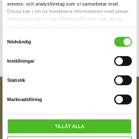
annons- och analysföretag som vi samarbetar med.
Dessa kan i sin tur kombinera informationen med annan
information som du har tillhandahållit eller som de har
samlat in när du har använt deras tjänster.
Samtyckesval
Bli den första att lämna ett omdöme.
Nödvändig
Inställningar
Statistik
FÅ TIPS OM NYHETER!
Marknadsföring
Din e-post
TILLÅT ALLA
Ditt Namn