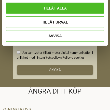
FÅ TIPS OM NYHETER!
Din e-post
TILLÅT ALLA
TILLÅT URVAL
Ditt Namn
AVVISA
Jag samtycker till att motta digital kommunikation i
enlighet med i integritetspolicyn
Policy o cookies
SKICKA
ÅNGRA DITT KÖP
KONTAKTA OSS