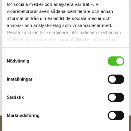
för sociala medier och analysera vår trafik. Vi
vidarebefordrar även sådana identifierare och annan
Omdömen
information från din enhet till de sociala medier och
annons- och analysföretag som vi samarbetar med.
Du
Dessa kan i sin tur kombinera informationen med annan
information som du har tillhandahållit eller som de har
samlat in när du har använt deras tjänster.
Samtyckesval
Nödvändig
Bli den första att lämna ett omdöme.
Inställningar
Statistik
Marknadsföring