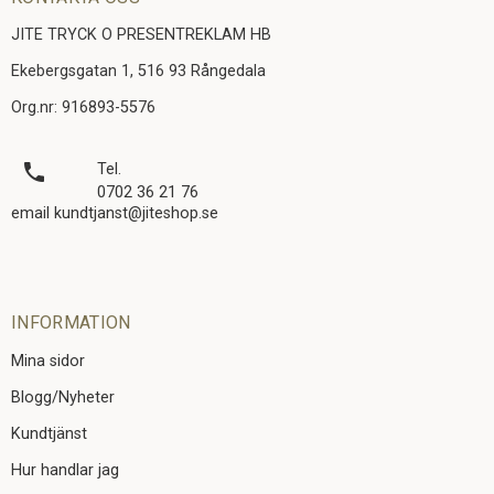
JITE TRYCK O PRESENTREKLAM HB
Ekebergsgatan 1, 516 93 Rångedala
Org.nr: 916893-5576
local_phone
Tel.
0702 36 21 76
email kundtjanst@jiteshop.se
INFORMATION
Mina sidor
Blogg/Nyheter
Kundtjänst
Hur handlar jag