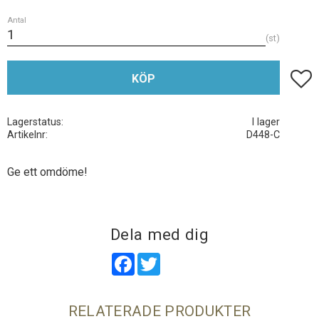
Antal
st
Lägg t
KÖP
Lagerstatus
I lager
Artikelnr
D448-C
Ge ett omdöme!
Dela med dig
Facebook
Twitter
RELATERADE PRODUKTER