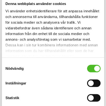
Denna webbplats använder cookies
Vi använder enhetsidentifierare för att anpassa innehållet
Keps med Lapsk
Hoodie med Lapsk
och annonserna till användarna, tillhandahålla funktioner
Vallhund
Vallhund
för sociala medier och analysera vår trafik. Vi
Keps i borstad bomullstwill med
Luvtröja med ett siluettmotiv av
vidarebefordrar även sådana identifierare och annan
böjd skärm och
Lapsk Vallhund tryckt på bröstet.
kardborrespänne och med ett
Motivstorlek ca 28x7 cm.
information från din enhet till de sociala medier och
159
429
siluettmotiv av en Lapsk
SEK
SEK
annons- och analysföretag som vi samarbetar med.
Vallhund.
KÖP
INFO
Dessa kan i sin tur kombinera informationen med annan
Lägg till i favoriter
Lägg til
information som du har tillhandahållit eller som de har
samlat in när du har använt deras tjänster.
Samtyckesval
Nödvändig
Inställningar
Statistik