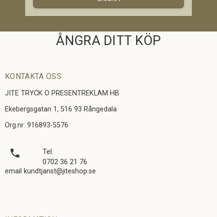
ÅNGRA DITT KÖP
KONTAKTA OSS
JITE TRYCK O PRESENTREKLAM HB
Ekebergsgatan 1, 516 93 Rångedala
Org.nr: 916893-5576
local_phone
Tel.
0702 36 21 76
email kundtjanst@jiteshop.se