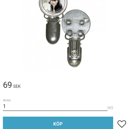
69
SEK
Antal
st
Lägg t
KÖP