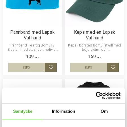
Pannband med Lapsk
Keps med en Lapsk
Vallhund
Vallhund
Pannband i kraftig Bomull /
Keps i borstad bomullstwill med
Elastan med ett siluettmotiv av
böjd skärm och
en Lapsk Vallhund.
kardborrespänne och med ett
109
159
siluettmotiv av en Lapsk
SEK
SEK
Vallhund.
INFO
INFO
Lägg till i favoriter
Lägg til
Samtycke
Information
Om