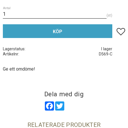
Antal
st
Lägg t
KÖP
Lagerstatus
I lager
Artikelnr
D569-C
Ge ett omdöme!
Dela med dig
Facebook
Twitter
RELATERADE PRODUKTER