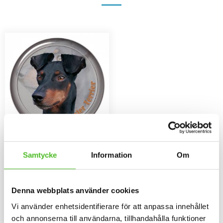
Dekaler med
Samtycke
Information
Om
Manchesterterrier
Rund dekal i 3D-variant av hög
kvalitet med ett motiv av
Manchesterterrier. Finns i 1
79
Denna webbplats använder cookies
storlek 10 cm i diameter.
SEK
Vi använder enhetsidentifierare för att anpassa innehållet
INFO
Lägg till i favoriter
och annonserna till användarna, tillhandahålla funktioner