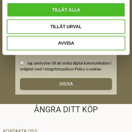
FÅ TIPS OM NYHETER!
Din e-post
TILLÅT ALLA
TILLÅT URVAL
Ditt Namn
AVVISA
Jag samtycker till att motta digital kommunikation i
enlighet med i integritetspolicyn
Policy o cookies
SKICKA
ÅNGRA DITT KÖP
KONTAKTA OSS