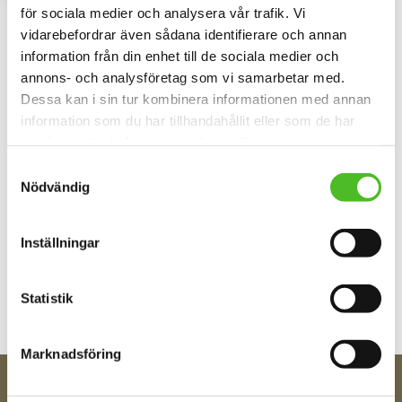
för sociala medier och analysera vår trafik. Vi
vidarebefordrar även sådana identifierare och annan
Omdömen
information från din enhet till de sociala medier och
annons- och analysföretag som vi samarbetar med.
Du
Dessa kan i sin tur kombinera informationen med annan
information som du har tillhandahållit eller som de har
samlat in när du har använt deras tjänster.
Samtyckesval
Nödvändig
Bli den första att lämna ett omdöme.
Inställningar
Statistik
Marknadsföring