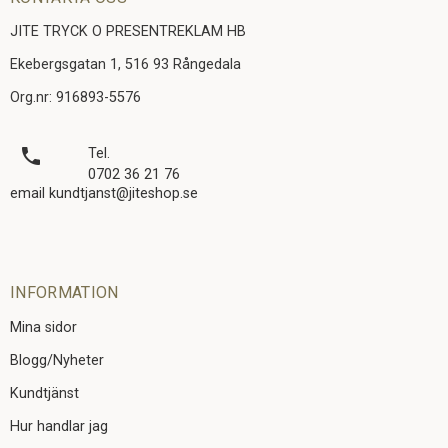
JITE TRYCK O PRESENTREKLAM HB
Ekebergsgatan 1, 516 93 Rångedala
Org.nr: 916893-5576
local_phone
Tel.
0702 36 21 76
email kundtjanst@jiteshop.se
INFORMATION
Mina sidor
Blogg/Nyheter
Kundtjänst
Hur handlar jag