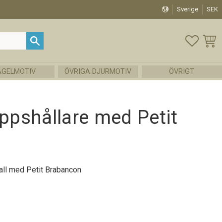
Sverige
SEK
FAVOR
KUND
ÅGELMOTIV
ÖVRIGA DJURMOTIV
ÖVRIGT
pshållare med Petit
n
all med Petit Brabancon