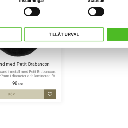
Inställningar
Statistik
TILLÅT URVAL
nd med Petit Brabancon
band i metall med Petit Brabancon.
 27mm i diameter och laminerad för
ar och ge ett intryck av djup i bilden.
98
SEK
KÖP
Lägg till i favoriter