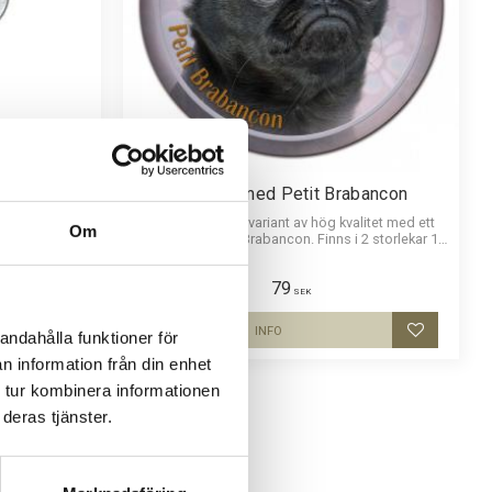
d Petit
Dekaler med Petit Brabancon
Rund dekal i 3D-variant av hög kvalitet med ett
Om
motiv av en Petit Brabancon. Finns i 2 storlekar 10
 säkerhetsnål
cm och 15 cm i diameter.
en stark klämma
mm i diameter
79
r och ge ett
SEK
.
INFO
andahålla funktioner för
Lägg till i favoriter
Lägg till i
n information från din enhet
 tur kombinera informationen
deras tjänster.