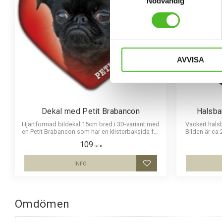
Nödvändig
AVVISA
Dekal med Petit Brabancon
Halsba
Hjärtformad bildekal 15cm bred i 3D-variant med
Vackert hals
en Petit Brabancon som har en klisterbaksida för
Bilden är ca
montering på bilruta m.m.
att vara hållb
109
SEK
INFO
Lägg till i favoriter
Omdömen