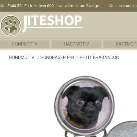
Frakt 39:- Fri frakt över 600:- i varuvärde inom Sverige
Leverans me
HUNDMOTIV
HÄSTMOTIV
KATTMOT
HUNDMOTIV
HUNDRASER P-R
PETIT BRABANCON