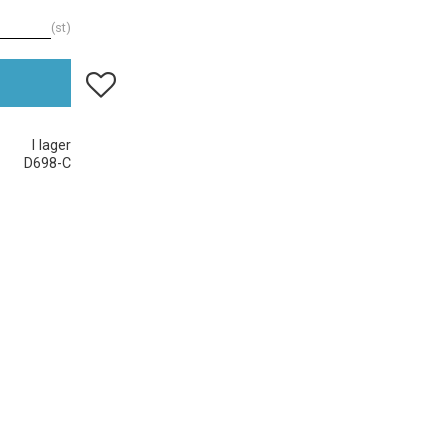
st
Lägg till i favoriter
I lager
D698-C