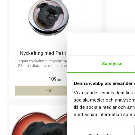
Nyckelring med Petit Brabancon
Nummer
Elegant nyckelring i massiv metall. Bilden är ca
Samtycke
27mm i diameter och laminerad för att vara
Nummerlappsh
hållbar och ge ett intryck av djup i bilden.
för att sätta 
för nummerla
109
och laminer
SEK
Denna webbplats använder 
KÖP
Vi använder enhetsidentifierar
Lägg till i favoriter
sociala medier och analysera 
till de sociala medier och a
med annan information som du 
Samtyckesval