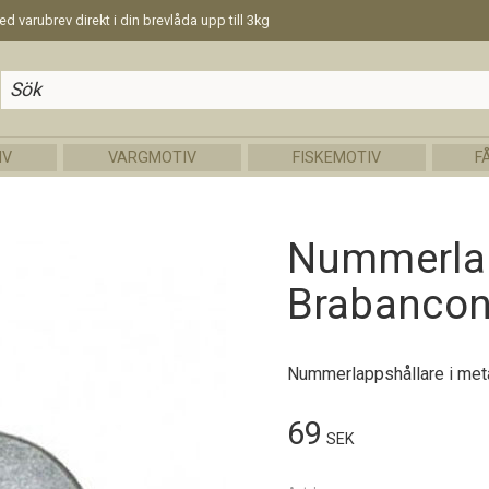
d varubrev direkt i din brevlåda upp till 3kg
IV
VARGMOTIV
FISKEMOTIV
F
Nummerlap
Brabanco
Nummerlappshållare i met
69
SEK