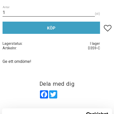
Antal
st
Lägg t
KÖP
Lagerstatus
I lager
Artikelnr
D359-C
Ge ett omdöme!
Dela med dig
Facebook
Twitter
Omdömen