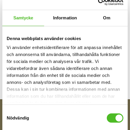
Du
Samtycke
Information
Om
Denna webbplats använder cookies
Vi använder enhetsidentifierare för att anpassa innehållet
och annonserna till användarna, tillhandahålla funktioner
för sociala medier och analysera vår trafik. Vi
Bli den första att lämna ett omdöme.
vidarebefordrar även sådana identifierare och annan
information från din enhet till de sociala medier och
annons- och analysföretag som vi samarbetar med.
Dessa kan i sin tur kombinera informationen med annan
information som du har tillhandahållit eller som de har
samlat in när du har använt deras tjänster.
Samtyckesval
FÅ TIPS OM NYHETER!
Nödvändig
Din e-post