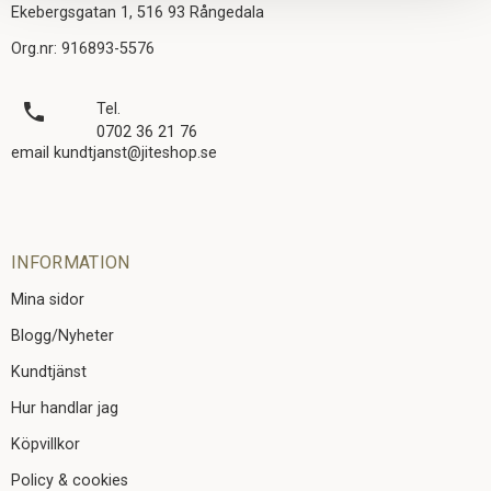
Ekebergsgatan 1, 516 93 Rångedala
Org.nr: 916893-5576
local_phone
Tel.
0702 36 21 76
email kundtjanst@jiteshop.se
INFORMATION
Mina sidor
Blogg/Nyheter
Kundtjänst
Hur handlar jag
Köpvillkor
Policy & cookies