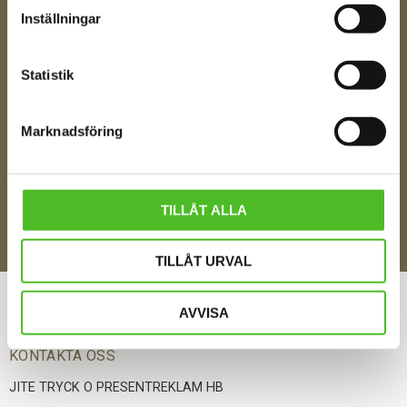
Inställningar
Ditt Namn
Statistik
Marknadsföring
Jag samtycker till att motta digital kommunikation i
enlighet med i integritetspolicyn
Policy o cookies
TILLÅT ALLA
SKICKA
TILLÅT URVAL
ÅNGRA DITT KÖP
AVVISA
KONTAKTA OSS
JITE TRYCK O PRESENTREKLAM HB