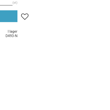
st
Lägg till i favoriter
I lager
D493-N