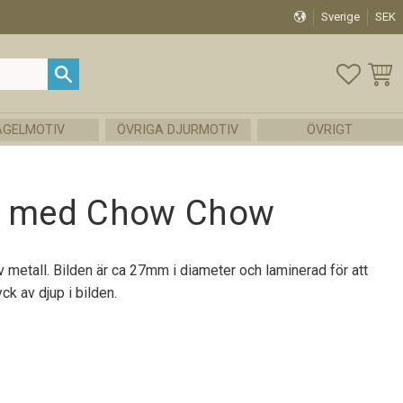
Sverige
SEK
FAVOR
KUND
ÅGELMOTIV
ÖVRIGA DJURMOTIV
ÖVRIGT
g med Chow Chow
v metall. Bilden är ca 27mm i diameter och laminerad för att
yck av djup i bilden.