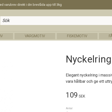
d varubrev direkt i din brevlåda upp till 3kg
IV
VARGMOTIV
FISKEMOTIV
F
Nyckelrin
Elegant nyckelring i massi
vara hållbar och ge ett uttr
109
SEK
Antal