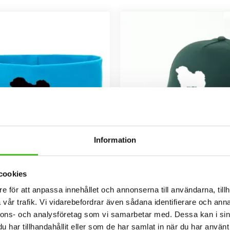
Information
cookies
band med Chow Chow
Keps med Chow C
e för att anpassa innehållet och annonserna till användarna, tillh
 kraftig Bomull / Elastan med ett
Keps i borstad bomullstwill med b
ettmotiv av en Chow Chow.
kardborrespänne och med ett silue
vår trafik. Vi vidarebefordrar även sådana identifierare och anna
Chow Chow.
109
159
nnons- och analysföretag som vi samarbetar med. Dessa kan i sin
SEK
SEK
har tillhandahållit eller som de har samlat in när du har använt 