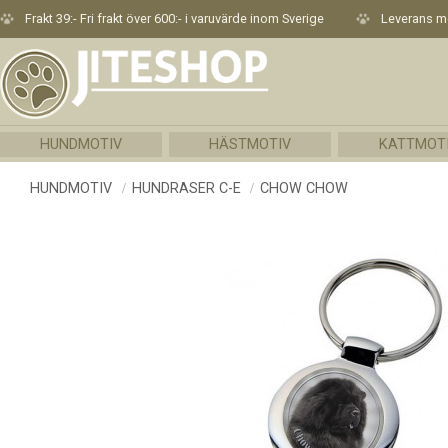
Frakt 39:- Fri frakt över 600:- i varuvärde inom Sverige
Leverans me
HUNDMOTIV
HÄSTMOTIV
KATTMOT
HUNDMOTIV
HUNDRASER C-E
CHOW CHOW