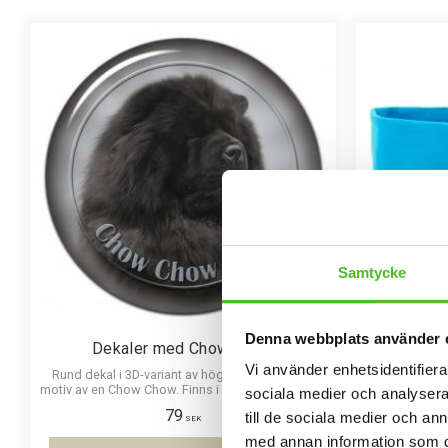
Samtycke
Denna webbplats använder 
Dekaler med Chow Chow
Pann
Vi använder enhetsidentifierar
Rund dekal i 3D-variant av hög kvalitet med ett
Pannband i
motiv av en Chow Chow. Finns i 3 storlekar 10 cm ,
silu
sociala medier och analysera 
15 cm och 30 cm i diameter.
79
till de sociala medier och a
SEK
med annan information som du 