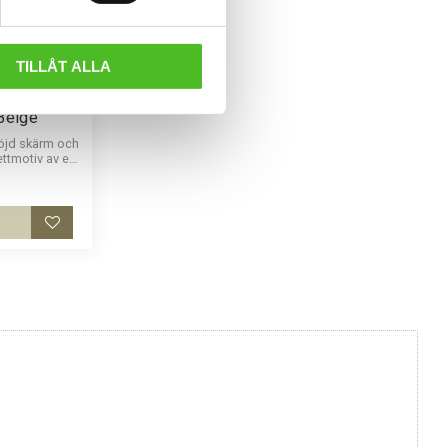
TILLÅT ALLA
Belge
öjd skärm och
ttmotiv av en
Lägg till i favoriter