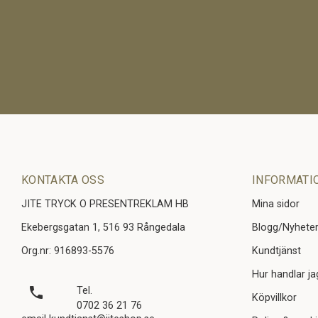
KONTAKTA OSS
INFORMATI
JITE TRYCK O PRESENTREKLAM HB
Mina sidor
Ekebergsgatan 1, 516 93 Rångedala
Blogg/Nyhete
Org.nr: 916893-5576
Kundtjänst
Hur handlar ja
local_phone
Tel.
Köpvillkor
0702 36 21 76