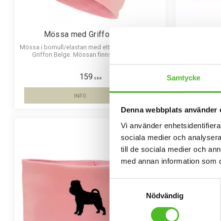
Mössa med Griffon Belge
Kep
Mössa i bomull/elastan med ett siluettmotiv av en
Melerad k
Griffon Belge. Mössan finns i flera färger.
passform och
159
Samtycke
SEK
INFO
Lägg till i favoriter
Denna webbplats använder 
Vi använder enhetsidentifierar
sociala medier och analysera 
till de sociala medier och a
med annan information som du 
Samtyckesval
Nödvändig