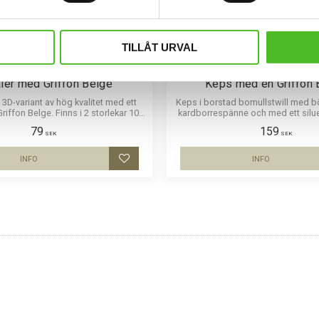
TILLÅT URVAL
ler med Griffon Belge
Keps med en Griffon 
 3D-variant av hög kvalitet med ett
Keps i borstad bomullstwill med b
riffon Belge. Finns i 2 storlekar 10
kardborrespänne och med ett silue
m och 15 cm i diameter.
Griffon Belge
79
159
SEK
SEK
INFO
INFO
Lägg till i favoriter