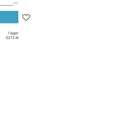
st
Lägg till i favoriter
I lager
D215-N