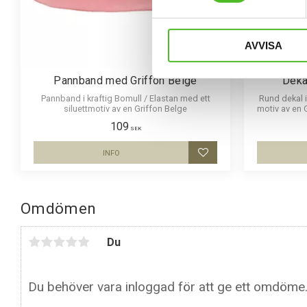
AVVISA
Pannband med Griffon Belge
Deka
Pannband i kraftig Bomull / Elastan med ett
Rund dekal i
siluettmotiv av en Griffon Belge
motiv av en G
c
109
SEK
INFO
Lägg till i favoriter
Omdömen
Du