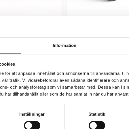
s med Griffon Belge
Gråmelerad Keps med Grif
eps i 100% polyester med snygg
Keps i i 100% polyester med snyg
 metallspänne. Siluettmotiv av en
baksida av nät och en siluettbild 
Griffon Belge
Belge. Luftig och skön k
169
159
Information
SEK
SEK
INFO
KÖP
Lägg till i favoriter
cookies
e för att anpassa innehållet och annonserna till användarna, tillh
vår trafik. Vi vidarebefordrar även sådana identifierare och anna
nnons- och analysföretag som vi samarbetar med. Dessa kan i sin
har tillhandahållit eller som de har samlat in när du har använt 
Inställningar
Statistik