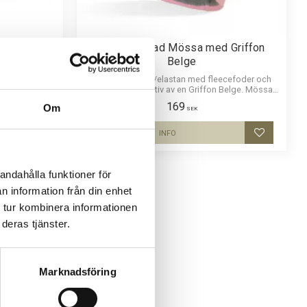
fon Belge
Fleecefodrad Mössa med Griffon
Belge
g passform och
av en Griffon
Mössa i bomull/elastan med fleecefoder och
eps.
med ett siluettmotiv av en Griffon Belge. Mössan
finns i flera färger.
169
Om
SEK
INFO
Lägg till i favoriter
Lägg till i
andahålla funktioner för
n information från din enhet
 tur kombinera informationen
deras tjänster.
Marknadsföring