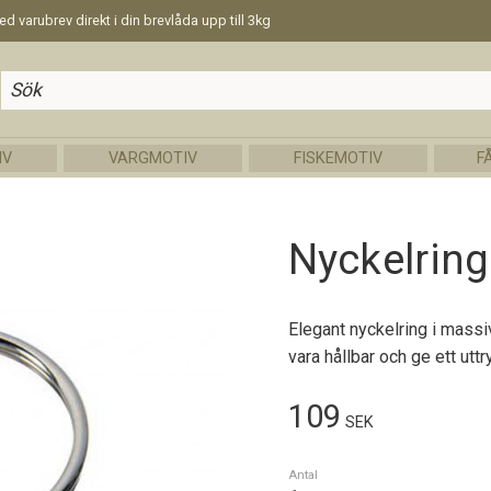
d varubrev direkt i din brevlåda upp till 3kg
IV
VARGMOTIV
FISKEMOTIV
F
Nyckelring
Elegant nyckelring i massi
vara hållbar och ge ett uttr
109
SEK
Antal