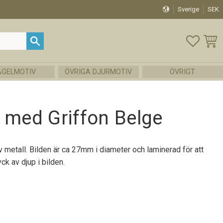
Sverige
SEK
FAVOR
KUND
ÅGELMOTIV
ÖVRIGA DJURMOTIV
ÖVRIGT
 med Griffon Belge
v metall. Bilden är ca 27mm i diameter och laminerad för att
yck av djup i bilden.