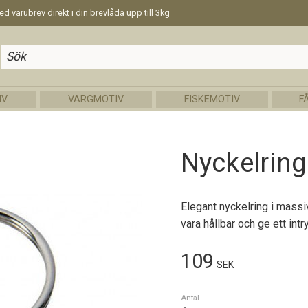
d varubrev direkt i din brevlåda upp till 3kg
IV
VARGMOTIV
FISKEMOTIV
F
Nyckelrin
Elegant nyckelring i massi
vara hållbar och ge ett intr
109
SEK
Antal