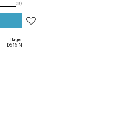
st
Lägg till i favoriter
I lager
D516-N