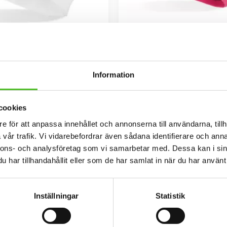
ssa med Landseer
Fleecefodrad Mössa med
/elastan med ett siluettmotiv av en
Mössa i bomull/elastan med fle
. Mössan finns i flera färger.
med ett siluettmotiv av en Land
finns i flera färger.
159
169
SEK
SEK
Information
INFO
INFO
Lägg till i favoriter
cookies
e för att anpassa innehållet och annonserna till användarna, tillh
vår trafik. Vi vidarebefordrar även sådana identifierare och anna
nnons- och analysföretag som vi samarbetar med. Dessa kan i sin
har tillhandahållit eller som de har samlat in när du har använt 
Inställningar
Statistik