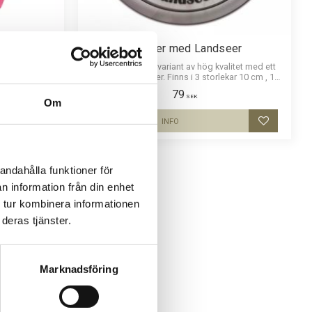
 Landseer
Dekaler med Landseer
ecefoder och
Rund dekal i 3D-variant av hög kvalitet med ett
seer. Mössan
motiv av Landseer. Finns i 3 storlekar 10 cm , 15
cm och 30 cm i diameter.
79
SEK
Om
INFO
Lägg till i favoriter
Lägg till i
andahålla funktioner för
n information från din enhet
 tur kombinera informationen
deras tjänster.
Marknadsföring