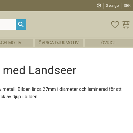
Sverige
SEK
FAVOR
KUND
ÅGELMOTIV
ÖVRIGA DJURMOTIV
ÖVRIGT
g med Landseer
v metall. Bilden är ca 27mm i diameter och laminerad för att
yck av djup i bilden.