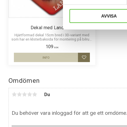
AVVISA
Dekal med Landseer
Hjärtformad dekal 15cm bred i 3D-variant med
som har en klisterbaksida för montering på bilruta
m.m.
109
SEK
INFO
Lägg till i favoriter
Omdömen
Du