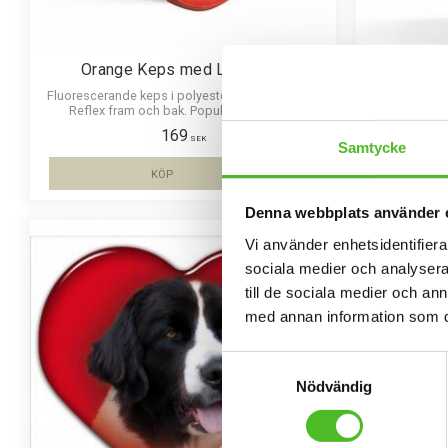
Orange Keps med Landseer
Mö
Fluorescerande keps i polyester med Landseer.
Mössa i bomull
Reflex fram och bak. Populär jägarkeps.
Landseer
169
SEK
Samtycke
KÖP
Lägg till i favoriter
Denna webbplats använder 
Vi använder enhetsidentifierar
sociala medier och analysera 
till de sociala medier och a
med annan information som du 
Samtyckesval
Nödvändig