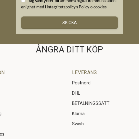
Jag samtycker till att motta digital kommunikation i
enlighet med i integritetspolicyn
Policy o cookies
SKICKA
ÅNGRA DITT KÖP
ON
LEVERANS
Postnord
r
DHL
BETALNINGSSÄTT
g
Klarna
Swish
ies