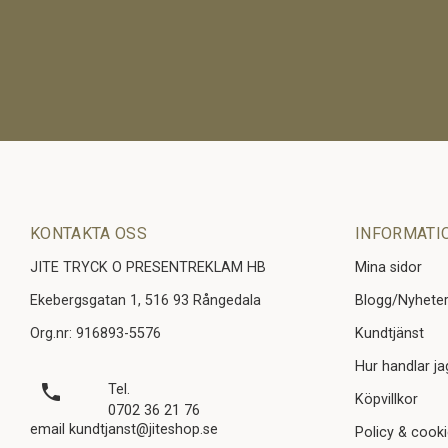
KONTAKTA OSS
INFORMATI
JITE TRYCK O PRESENTREKLAM HB
Mina sidor
Ekebergsgatan 1, 516 93 Rångedala
Blogg/Nyhete
Org.nr: 916893-5576
Kundtjänst
Hur handlar ja
local_phone
Tel.
Köpvillkor
0702 36 21 76
email kundtjanst@jiteshop.se
Policy & cook