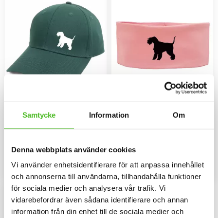
Keps med en
Pannband med
Lakelandterrier
Lakelandterrier
Samtycke
Information
Om
Keps i borstad bomullstwill med
Pannband i kraftig Bomull /
böjd skärm och
Elastan med ett siluettmotiv av
kardborrespänne och med ett
en Lakelandterrier
159
109
Denna webbplats använder cookies
siluettmotiv av en
SEK
SEK
Lakelandterrier.
Vi använder enhetsidentifierare för att anpassa innehållet
INFO
INFO
Lägg till i favoriter
Lägg til
och annonserna till användarna, tillhandahålla funktioner
för sociala medier och analysera vår trafik. Vi
vidarebefordrar även sådana identifierare och annan
information från din enhet till de sociala medier och