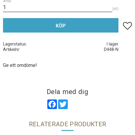
Antal
st
Lägg t
KÖP
Lagerstatus
I lager
Artikelnr
D448-N
Ge ett omdöme!
Dela med dig
Facebook
Twitter
RELATERADE PRODUKTER