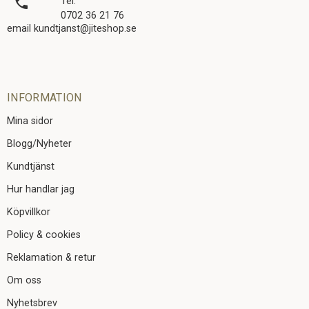
local_phone
Tel.
0702 36 21 76
email kundtjanst@jiteshop.se
INFORMATION
Mina sidor
Blogg/Nyheter
Kundtjänst
Hur handlar jag
Köpvillkor
Policy & cookies
Reklamation & retur
Om oss
Nyhetsbrev