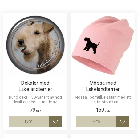
Dekaler med
Mössa med
Lakelandterrier
Lakelandterrier
Rund dekal i 3D-variant av hög
Mössa i bomull/elastan med ett
kvalitet med ett motiv av
siluettmotiv av en
Lakelandterrier. Finns i 2
Lakelandterrier. Mössan finns i
79
159
storlekar 10 cm och 15 cm i
flera färger.
SEK
SEK
diameter.
INFO
INFO
Lägg till i favoriter
Lägg til